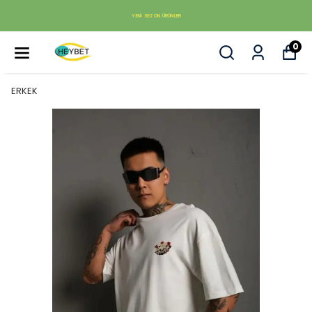
YENI SEZON ÜRÜNLER
0
ERKEK