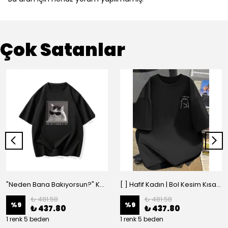
Çok Satanlar
"Neden Bana Bakıyorsun?" Komik Kedi Grafik Tişört - Dijital Baskılı Siyah Bol - Siyah
[ ] Hafif Kadın | Bol Kesim Kısa Kollu Yuvarlak Yaka Eğlenceli Karikatür Ayı ve - Siyah
₺ 481.58
₺ 481.58
%
9
%
9
₺ 437.80
₺ 437.80
1 renk 5 beden
1 renk 5 beden