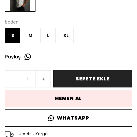
beden
S
M
L
XL
Paylaş
:
SEPETE EKLE
HEMEN AL
WHATSAPP
Ücretsiz Kargo