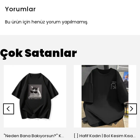
Yorumlar
Bu ürün için henüz yorum yapılmamış.
Çok Satanlar
"Neden Bana Bakıyorsun?" Komik Kedi Grafik Tişört - Dijital Baskılı Siyah Bol - Siyah
[ ] Hafif Kadın | Bol Kesim Kısa Kollu Yuvarlak Yaka Eğlenceli Karikatür Ayı ve - Siyah