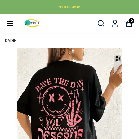
YENI SEZON ÜRÜNLER
0
KADIN