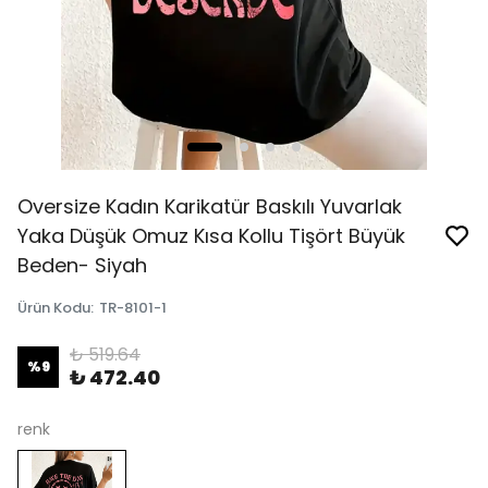
Oversize Kadın Karikatür Baskılı Yuvarlak
Yaka Düşük Omuz Kısa Kollu Tişört Büyük
Beden- Siyah
Ürün Kodu
:
TR-8101-1
₺ 519.64
%
9
₺ 472.40
renk