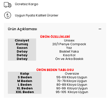
Ücretsiz Kargo
Uygun Fiyata Kaliteli Ürünler
Ürün Açıklaması
ÜRÜN ÖZELLİKLERİ
Cinsiyet
Unisex
Kumaş
20/1 Penye Compack
Sezon
Yaz
Detay
Bisiklet Yaka
Detay
Kısa Kol
Detay
Ön ve Arka Baskılı
ÜRÜN BEDEN TABLOSU
Kalıp
Oversize
S Beden
55-69 Kiloya Uygun
M Beden
70-79 Kiloya Uygun
L Beden
80-89 Kiloya Uygun
XL Beden
90-99 Kiloya Uygun
XXL Beden
95-105 Kiloya Uygun