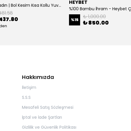
HEYBET
[ ] Hafif Kadın | Bol Kesim Kısa Kollu Yuvarlak Yaka Eğlenceli Karikatür Ayı ve - Siyah
%100 Bambu İhram - Heybet 
481.58
₺ 1,000.00
437.80
%
15
₺ 850.00
eden
Hakkımızda
İletişim
S.S.S
Mesafeli Satış Sözleşmesi
İptal ve İade Şartları
Gizlilik ve Güvenlik Politikası