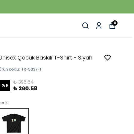
0
Unisex Çocuk Baskılı T-Shirt - Siyah
Ürün Kodu
:
TR-5337-1
₺ 396.64
%
9
₺ 360.58
renk