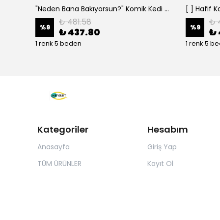
"Neden Bana Bakıyorsun?" Komik Kedi Grafik Tişört - Dijital Baskılı Siyah Bol - Siyah
₺ 481.58
₺ 
%
9
%
9
₺ 437.80
₺ 
1 renk 5 beden
1 renk 5 b
Kategoriler
Hesabım
Anasayfa
Giriş Yap
TÜM ÜRÜNLER
Kayıt Ol