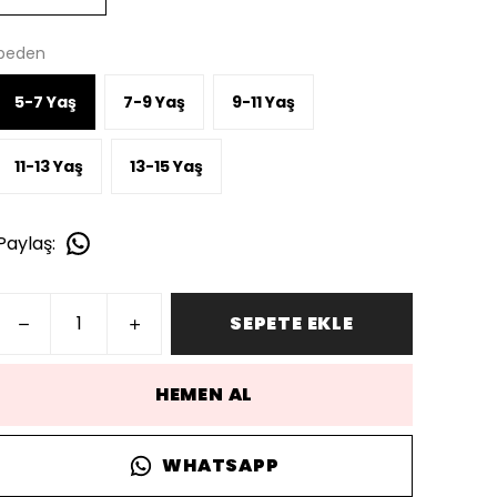
beden
5-7 Yaş
7-9 Yaş
9-11 Yaş
11-13 Yaş
13-15 Yaş
Paylaş
:
SEPETE EKLE
HEMEN AL
WHATSAPP