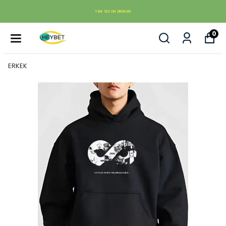
YENI SEZON ÜRÜNLER
0
ERKEK