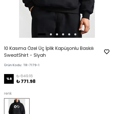
10 Kasıma Özel Üç İplik Kapüşonlu Baskılı
SweatShirt - Siyah
Ürün Kodu
:
TR-7179-1
₺ 849.18
%
9
₺ 771.98
renk