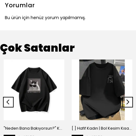
Yorumlar
Bu ürün için henüz yorum yapılmamış.
Çok Satanlar
"Neden Bana Bakıyorsun?" Komik Kedi Grafik Tişört - Dijital Baskılı Siyah Bol - Siyah
[ ] Hafif Kadın | Bol Kesim Kısa Kollu Yuvarlak Yaka Eğlenceli Karikatür Ayı ve - Siyah