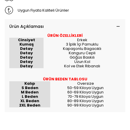
Uygun Fiyata Kaliteli Ürünler
Ürün Açıklaması
ÜRÜN ÖZELLİKLERİ
Cinsiyet
Erkek
Kumaş
3 İplik İçi Pamuklu
Detay
Kapaşonlu Bagacıklı
Detay
Kanguru Cepli
Detay
Göğüs Baskılı
Detay
Uzun Kol
Detay
Kol ve Etek Ribanalı
ÜRÜN BEDEN TABLOSU
Kalıp
Oversize
S Beden
50-59 Kiloya Uygun
M Beden
60-69 Kiloya Uygun
L Beden
70-79 Kiloya Uygun
XL Beden
80-89 Kiloya Uygun
2XL Beden
90-99 Kiloya Uygun