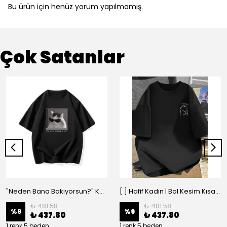
Bu ürün için henüz yorum yapılmamış.
Çok Satanlar
"Neden Bana Bakıyorsun?" Komik Kedi Grafik Tişört - Dijital Baskılı Siyah Bol - Siyah
[ ] Hafif Kadın | Bol Kesim Kısa Kollu Yuvarlak Yaka Eğlenceli Karikatür Ayı ve - Siyah
₺ 481.58
₺ 481.58
%
9
%
9
₺ 437.80
₺ 437.80
1 renk 5 beden
1 renk 5 beden