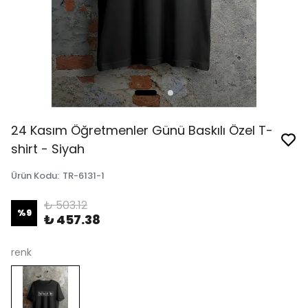
24 Kasım Öğretmenler Günü Baskılı Özel T-
shirt - Siyah
Ürün Kodu
:
TR-6131-1
₺ 503.12
%
9
₺ 457.38
renk