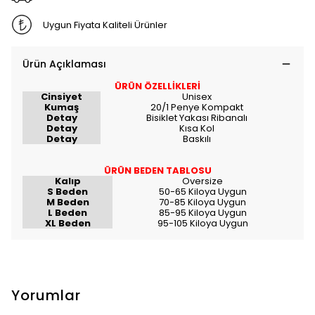
Uygun Fiyata Kaliteli Ürünler
Ürün Açıklaması
ÜRÜN ÖZELLİKLERİ
Cinsiyet
Unisex
Kumaş
20/1 Penye Kompakt
Detay
Bisiklet Yakası Ribanalı
Detay
Kısa Kol
Detay
Baskılı
ÜRÜN BEDEN TABLOSU
Kalıp
Oversize
S Beden
50-65 Kiloya Uygun
M Beden
70-85 Kiloya Uygun
L Beden
85-95 Kiloya Uygun
XL Beden
95-105 Kiloya Uygun
Yorumlar