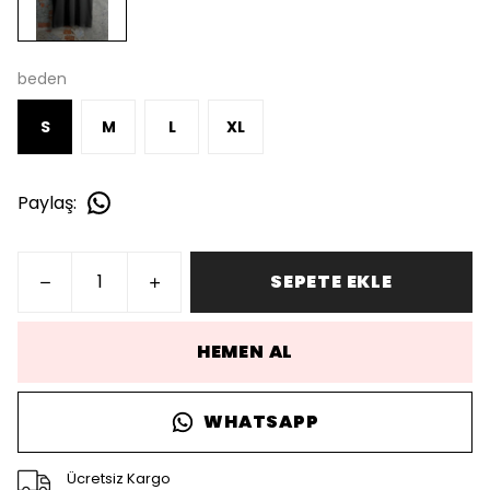
beden
S
M
L
XL
Paylaş
:
SEPETE EKLE
HEMEN AL
WHATSAPP
Ücretsiz Kargo