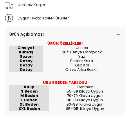
Ücretsiz Kargo
Uygun Fiyata Kaliteli Ürünler
Ürün Açıklaması
ÜRÜN ÖZELLİKLERİ
Cinsiyet
Unisex
Kumaş
20/1 Penye Compack
Sezon
Yaz
Detay
Bisiklet Yaka
Detay
Kısa Kol
Detay
Ön ve Arka Baskılı
ÜRÜN BEDEN TABLOSU
Kalıp
Oversize
S Beden
55-69 Kiloya Uygun
M Beden
70-79 Kiloya Uygun
L Beden
80-89 Kiloya Uygun
XL Beden
90-99 Kiloya Uygun
XXL Beden
95-105 Kiloya Uygun