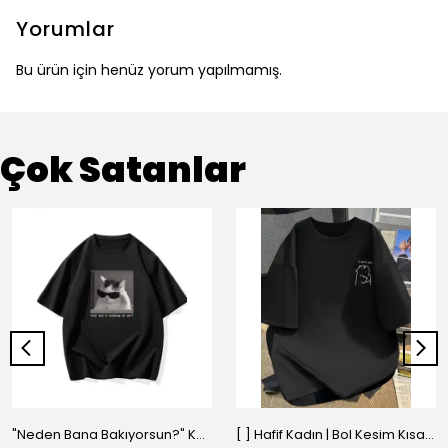
Yorumlar
Bu ürün için henüz yorum yapılmamış.
Çok Satanlar
"Neden Bana Bakıyorsun?" Komik Kedi Grafik Tişört - Dijital Baskılı Siyah Bol - Siyah
[ ] Hafif Kadın | Bol Kesim Kısa Kollu Yuvarlak Yaka Eğlenceli Karikatür Ayı ve - Siyah