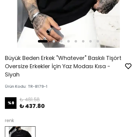
Büyük Beden Erkek "Whatever" Baskılı Tişört
Oversize Erkekler İçin Yaz Modası Kısa -
Siyah
Ürün Kodu
:
TR-8179-1
₺ 481.58
%
9
₺ 437.80
renk