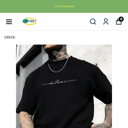
YENI SEZON ÜRÜNLER
0
ERKEK