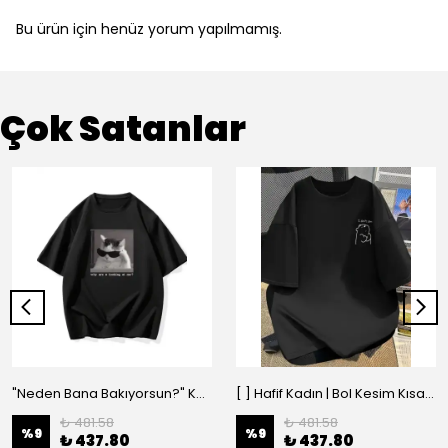
Bu ürün için henüz yorum yapılmamış.
Çok Satanlar
"Neden Bana Bakıyorsun?" Komik Kedi Grafik Tişört - Dijital Baskılı Siyah Bol - Siyah
[ ] Hafif Kadın | Bol Kesim Kısa Kollu Yuvarlak Yaka Eğlenceli Karikatür Ayı ve - Siyah
₺ 481.58
₺ 481.58
%
9
%
9
₺ 437.80
₺ 437.80