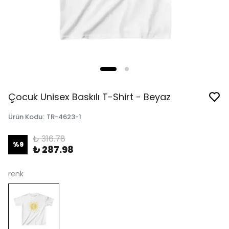
Çocuk Unisex Baskılı T-Shirt - Beyaz
Ürün Kodu
:
TR-4623-1
₺ 316.78
%
9
₺ 287.98
renk