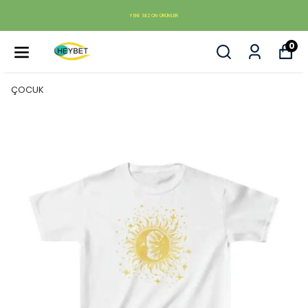
YENI SEZON ÜRÜNLER
0
ÇOCUK