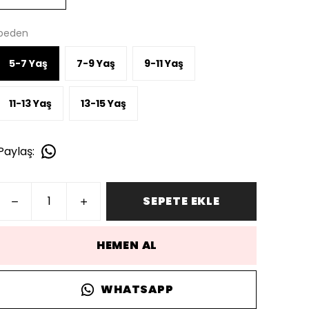
beden
5-7 Yaş
7-9 Yaş
9-11 Yaş
11-13 Yaş
13-15 Yaş
Paylaş
:
SEPETE EKLE
HEMEN AL
WHATSAPP