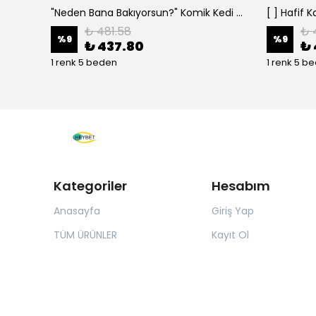
"Neden Bana Bakıyorsun?" Komik Kedi Grafik Tişört - Dijital Baskılı Siyah Bol - Siyah
₺ 481.58
₺ 
%
9
%
9
₺ 437.80
₺ 
1 renk 5 beden
1 renk 5 b
Kategoriler
Hesabım
Anasayfa
Giriş Yap
TÜM ÜRÜNLER
Kayıt Ol