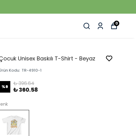
0
Çocuk Unisex Baskılı T-Shirt - Beyaz
Ürün Kodu
:
TR-4910-1
₺ 396.64
%
9
₺ 360.58
renk