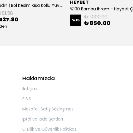
HEYBET
[ ] Hafif Kadın | Bol Kesim Kısa Kollu Yuvarlak Yaka Eğlenceli Karikatür Ayı ve - Siyah
%100 Bambu İhram - Heybet 
481.58
₺ 1,000.00
437.80
%
15
₺ 850.00
eden
Hakkımızda
İletişim
S.S.S
Mesafeli Satış Sözleşmesi
İptal ve İade Şartları
Gizlilik ve Güvenlik Politikası