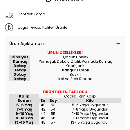
Ücretsiz Kargo
Uygun Fiyata Kaliteli Ürünler
Ürün Açıklaması
ÜRÜN ÖZELLİKLERİ
Cinsiyet
Çocuk Unisex
Kumaş
Yumuşak Dokulu 2 İplik Pamuklu Kumaş
Detay
Kapüşonlu
Detay
Kanguru Cepli
Detay
Baskılı
Detay
Kol ve Etek Ribana
ÜRÜN BEDEN TABLOSU
Kalıp
Çocuk Tam Kalıp
Beden
En
Boy
Kilo
5-6 Yaş
40
53
5-6 Yaşa Uygundur
7-8 Yaş
42
54
7-8 Yaşa Uygundur
9-10 Yaş
44
55
9-10 Yaşa Uygundur
11-13 Yaş
46
56
11-13 Yaşa Uygundur
13-15 Yaş
48
57
13-15 Yaşa Uygundur