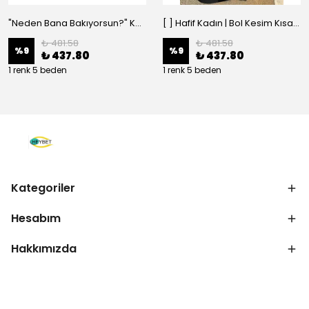
"Neden Bana Bakıyorsun?" Komik Kedi Grafik Tişört - Dijital Baskılı Siyah Bol - Siyah
[ ] Hafif Kadın | Bol Kesim Kısa Kollu Yuvarlak Yaka Eğlenceli Karikatür Ayı ve - Siyah
₺ 481.58
₺ 481.58
%
9
%
9
₺ 437.80
₺ 437.80
1 renk 5 beden
1 renk 5 beden
Kategoriler
Hesabım
Hakkımızda