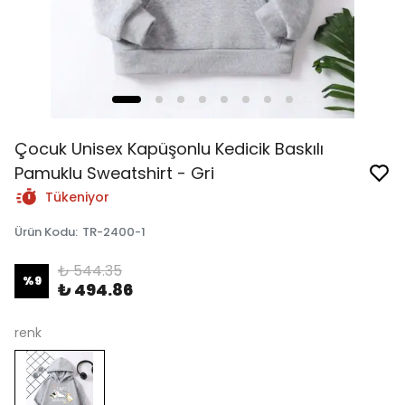
Çocuk Unisex Kapüşonlu Kedicik Baskılı
Pamuklu Sweatshirt - Gri
Tükeniyor
Ürün Kodu
:
TR-2400-1
₺ 544.35
%
9
₺ 494.86
renk