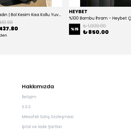
HEYBET
[ ] Hafif Kadın | Bol Kesim Kısa Kollu Yuvarlak Yaka Eğlenceli Karikatür Ayı ve - Siyah
%100 Bambu İhram - Heybet 
481.58
₺ 1,000.00
437.80
%
15
₺ 850.00
eden
Hakkımızda
İletişim
S.S.S
Mesafeli Satış Sözleşmesi
İptal ve İade Şartları