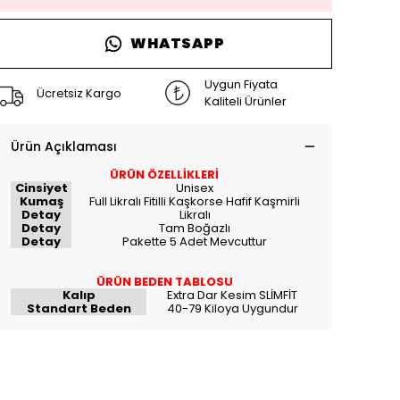
WHATSAPP
Uygun Fiyata
Ücretsiz Kargo
Kaliteli Ürünler
Ürün Açıklaması
ÜRÜN ÖZELLİKLERİ
Cinsiyet
Unisex
Kumaş
Full Likralı Fitilli Kaşkorse Hafif Kaşmirli
Detay
Likralı
Detay
Tam Boğazlı
Detay
Pakette 5 Adet Mevcuttur
ÜRÜN BEDEN TABLOSU
Kalıp
Extra Dar Kesim SLİMFİT
Standart Beden
40-79 Kiloya Uygundur