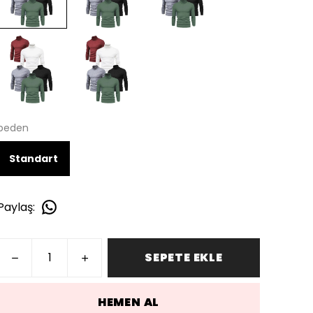
beden
Standart
Paylaş
:
SEPETE EKLE
HEMEN AL