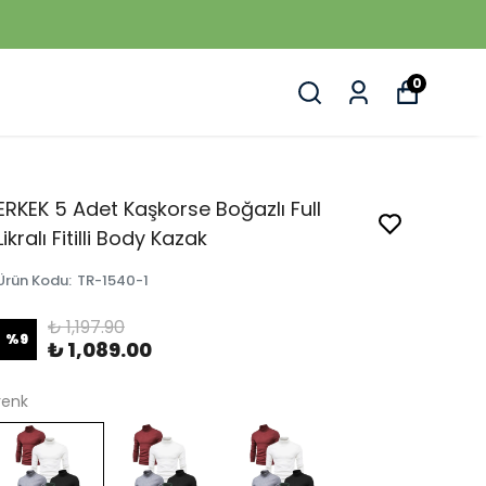
0
ERKEK 5 Adet Kaşkorse Boğazlı Full
Likralı Fitilli Body Kazak
Ürün Kodu
:
TR-1540-1
₺ 1,197.90
%
9
₺ 1,089.00
renk