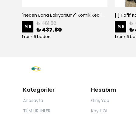
"Neden Bana Bakıyorsun?" Komik Kedi Grafik Tişört - Dijital Baskılı Siyah Bol - Siyah
₺ 481.58
₺ 
%
9
%
9
₺ 437.80
₺ 
1 renk 5 beden
1 renk 5 b
Kategoriler
Hesabım
Anasayfa
Giriş Yap
TÜM ÜRÜNLER
Kayıt Ol