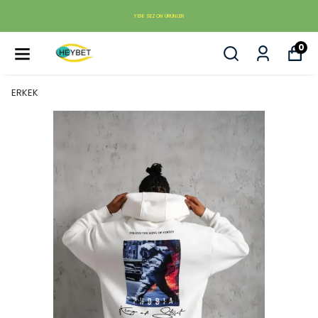
YENI SEZON ÜRÜNLER
0
ERKEK