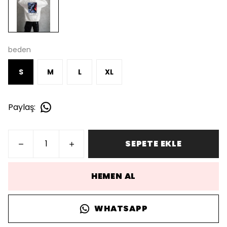
beden
S
M
L
XL
Paylaş
:
SEPETE EKLE
HEMEN AL
WHATSAPP