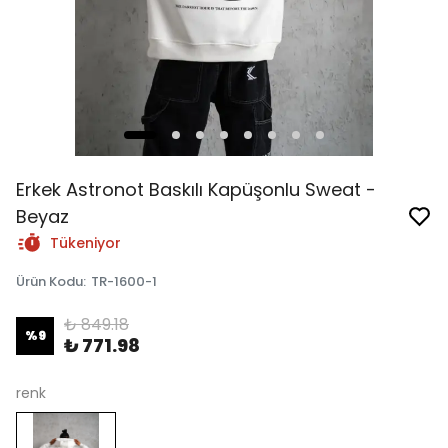
Erkek Astronot Baskılı Kapüşonlu Sweat -
Beyaz
Tükeniyor
Ürün Kodu
:
TR-1600-1
₺ 849.18
%
9
₺ 771.98
renk