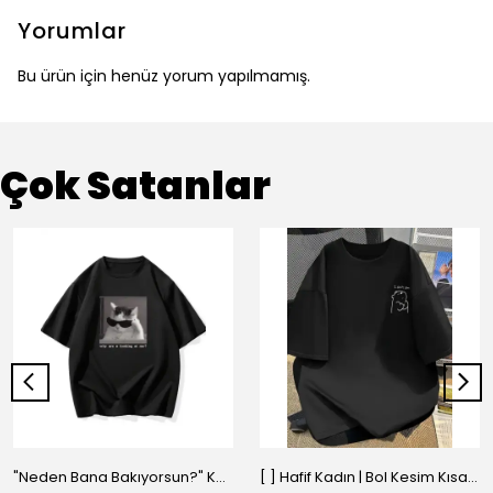
Yorumlar
Bu ürün için henüz yorum yapılmamış.
Çok Satanlar
"Neden Bana Bakıyorsun?" Komik Kedi Grafik Tişört - Dijital Baskılı Siyah Bol - Siyah
[ ] Hafif Kadın | Bol Kesim Kısa Kollu Yuvarlak Yaka Eğlenceli Karikatür Ayı ve - Siyah