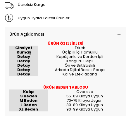
Ücretsiz Kargo
Uygun Fiyata Kaliteli Ürünler
Ürün Açıklaması
ÜRÜN ÖZELLİKLERİ
Cinsiyet
Erkek
Kumaş
Üç İplik İçi Pamuklu
Detay
Kapüşonlu ve Kordon İpli
Detay
Kanguru Cepli
Detay
Ön ve Sırt Baskılı
Detay
Arkada Dijital Baskılı Parça
Detay
Kol ve Etek Ribana
ÜRÜN BEDEN TABLOSU
Kalıp
Oversize
S Beden
55-69 Kiloya Uygun
M Beden
70-79 Kiloya Uygun
L Beden
80-89 Kiloya Uygun
XL Beden
90-99 Kiloya Uygun