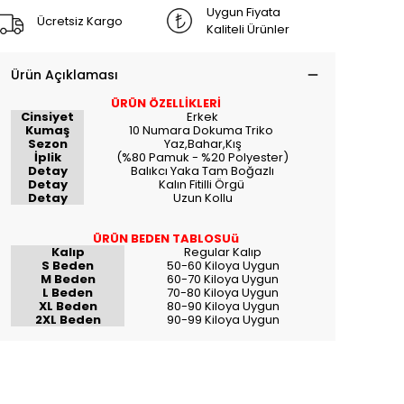
Uygun Fiyata
Ücretsiz Kargo
Kaliteli Ürünler
Ürün Açıklaması
ÜRÜN ÖZELLİKLERİ
Cinsiyet
Erkek
Kumaş
10 Numara Dokuma Triko
Sezon
Yaz,Bahar,Kış
İplik
(%80 Pamuk - %20 Polyester)
Detay
Balıkcı Yaka Tam Boğazlı
Detay
Kalın Fitilli Örgü
Detay
Uzun Kollu
ÜRÜN BEDEN TABLOSUü
Kalıp
Regular Kalıp
S Beden
50-60 Kiloya Uygun
M Beden
60-70 Kiloya Uygun
L Beden
70-80 Kiloya Uygun
XL Beden
80-90 Kiloya Uygun
2XL Beden
90-99 Kiloya Uygun