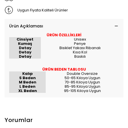
Uygun Fiyata Kaliteli Ürünler
Ürün Açıklaması
ÜRÜN ÖZELLİKLERİ
Cinsiyet
Unisex
Kumaş
Penye
Detay
Bisiklet Yakası Ribanalı
Detay
Kısa Kol
Detay
Baskılı
ÜRÜN BEDEN TABLOSU
Kalıp
Double Oversize
S Beden
50-65 Kıloya Uygun
M Beden
70-85 Kıloya Uygun
L Beden
85-95 Kıloya Uygun
XL Beden
95-105 Kıloya Uygun
Yorumlar