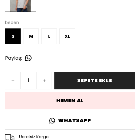
beden
S
M
L
XL
Paylaş
:
SEPETE EKLE
HEMEN AL
WHATSAPP
Ücretsiz Kargo