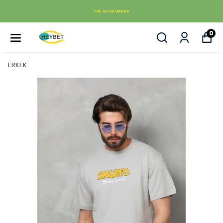
YENI SEZON ÜRÜNLER
0
ERKEK