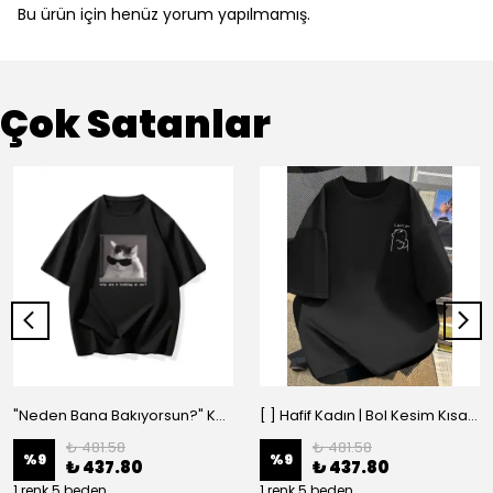
Bu ürün için henüz yorum yapılmamış.
Çok Satanlar
"Neden Bana Bakıyorsun?" Komik Kedi Grafik Tişört - Dijital Baskılı Siyah Bol - Siyah
[ ] Hafif Kadın | Bol Kesim Kısa Kollu Yuvarlak Yaka Eğlenceli Karikatür Ayı ve - Siyah
₺ 481.58
₺ 481.58
%
9
%
9
₺ 437.80
₺ 437.80
1 renk 5 beden
1 renk 5 beden