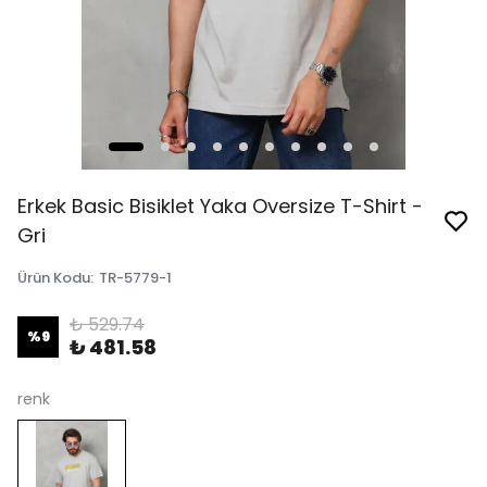
Erkek Basic Bisiklet Yaka Oversize T-Shirt -
Gri
Ürün Kodu
:
TR-5779-1
₺ 529.74
%
9
₺ 481.58
renk