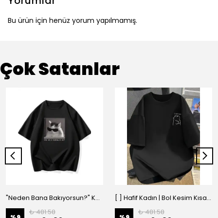
Yorumlar
Bu ürün için henüz yorum yapılmamış.
Çok Satanlar
"Neden Bana Bakıyorsun?" Komik Kedi Grafik Tişört - Dijital Baskılı Siyah Bol - Siyah
[ ] Hafif Kadın | Bol Kesim Kısa Kollu Yuvarlak Yaka Eğlenceli Karikatür Ayı ve - Siyah
₺ 481.58
₺ 481.58
%
9
%
9