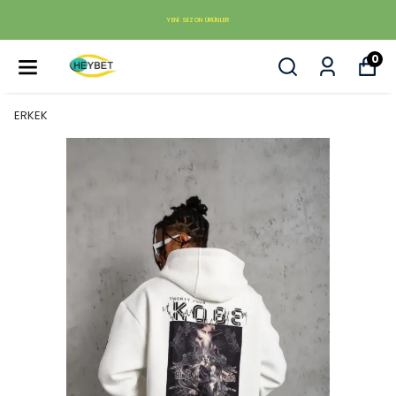
YENI SEZON ÜRÜNLER
0
ERKEK