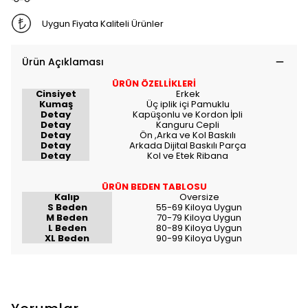
Uygun Fiyata Kaliteli Ürünler
Ürün Açıklaması
ÜRÜN ÖZELLİKLERİ
Cinsiyet
Erkek
Kumaş
Üç iplik içi Pamuklu
Detay
Kapüşonlu ve Kordon İpli
Detay
Kanguru Cepli
Detay
Ön ,Arka ve Kol Baskılı
Detay
Arkada Dijital Baskılı Parça
Detay
Kol ve Etek Ribana
ÜRÜN BEDEN TABLOSU
Kalıp
Oversize
S Beden
55-69 Kiloya Uygun
M Beden
70-79 Kiloya Uygun
L Beden
80-89 Kiloya Uygun
XL Beden
90-99 Kiloya Uygun