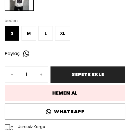
beden
S
M
L
XL
Paylaş
:
SEPETE EKLE
HEMEN AL
WHATSAPP
Ücretsiz Kargo