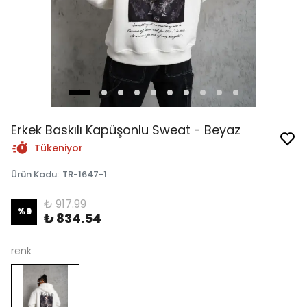
Erkek Baskılı Kapüşonlu Sweat - Beyaz
Tükeniyor
Ürün Kodu
:
TR-1647-1
₺ 917.99
%
9
₺ 834.54
renk