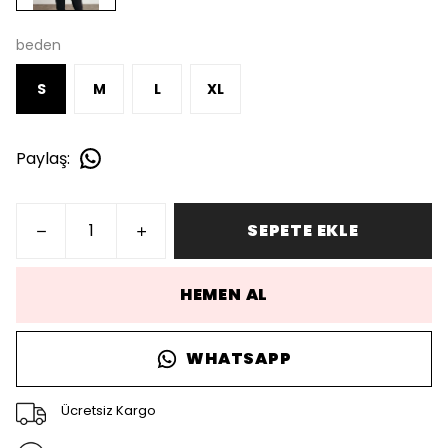
beden
S
M
L
XL
Paylaş
:
SEPETE EKLE
HEMEN AL
WHATSAPP
Ücretsiz Kargo