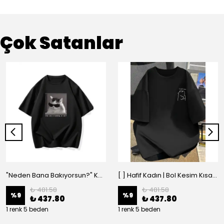
Çok Satanlar
"Neden Bana Bakıyorsun?" Komik Kedi Grafik Tişört - Dijital Baskılı Siyah Bol - Siyah
[ ] Hafif Kadın | Bol Kesim Kısa Kollu Yuvarlak Yaka Eğlenceli Karikatür Ayı ve - Siyah
₺ 481.58
₺ 481.58
%
9
%
9
₺ 437.80
₺ 437.80
1 renk 5 beden
1 renk 5 beden