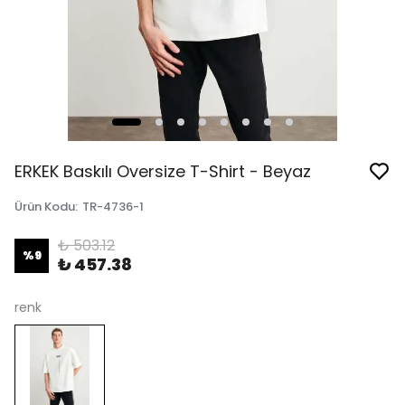
ERKEK Baskılı Oversize T-Shirt - Beyaz
Ürün Kodu
:
TR-4736-1
₺ 503.12
%
9
₺ 457.38
renk