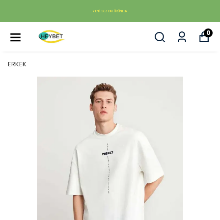
YENI SEZON ÜRÜNLER
0
ERKEK