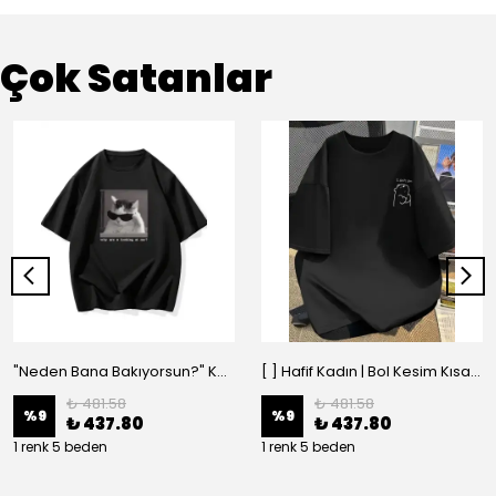
Çok Satanlar
"Neden Bana Bakıyorsun?" Komik Kedi Grafik Tişört - Dijital Baskılı Siyah Bol - Siyah
[ ] Hafif Kadın | Bol Kesim Kısa Kollu Yuvarlak Yaka Eğlenceli Karikatür Ayı ve - Siyah
₺ 481.58
₺ 481.58
%
9
%
9
₺ 437.80
₺ 437.80
1 renk 5 beden
1 renk 5 beden