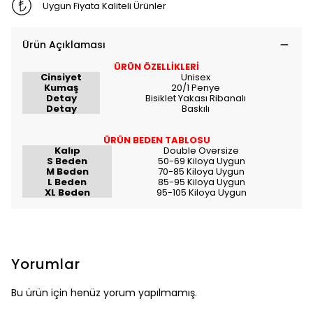
Uygun Fiyata Kaliteli Ürünler
Ürün Açıklaması
ÜRÜN ÖZELLİKLERİ
Cinsiyet
Unisex
Kumaş
20/1 Penye
Detay
Bisiklet Yakası Ribanalı
Detay
Baskılı
ÜRÜN BEDEN TABLOSU
Kalıp
Double Oversize
S Beden
50-69 Kiloya Uygun
M Beden
70-85 Kiloya Uygun
L Beden
85-95 Kiloya Uygun
XL Beden
95-105 Kiloya Uygun
Yorumlar
Bu ürün için henüz yorum yapılmamış.