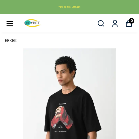
YENI SEZON ÜRÜNLER
0
ERKEK