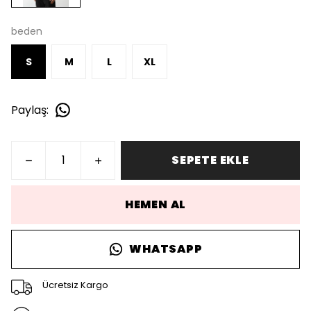
beden
S
M
L
XL
Paylaş
:
SEPETE EKLE
HEMEN AL
WHATSAPP
Ücretsiz Kargo