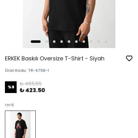
ERKEK Baskılı Oversize T-Shirt - Siyah
Ürün Kodu
:
TR-4758-1
₺ 465.85
%
9
₺ 423.50
renk