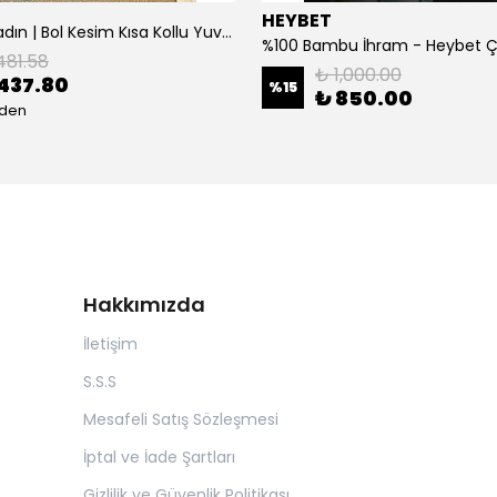
HEYBET
[ ] Hafif Kadın | Bol Kesim Kısa Kollu Yuvarlak Yaka Eğlenceli Karikatür Ayı ve - Siyah
%100 Bambu İhram - Heybet 
481.58
₺ 1,000.00
437.80
%
15
₺ 850.00
eden
Hakkımızda
İletişim
S.S.S
Mesafeli Satış Sözleşmesi
İptal ve İade Şartları
Gizlilik ve Güvenlik Politikası