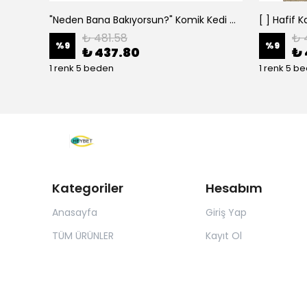
"Neden Bana Bakıyorsun?" Komik Kedi Grafik Tişört - Dijital Baskılı Siyah Bol - Siyah
₺ 481.58
₺ 
%
9
%
9
₺ 437.80
₺ 
1 renk 5 beden
1 renk 5 b
Kategoriler
Hesabım
Anasayfa
Giriş Yap
TÜM ÜRÜNLER
Kayıt Ol