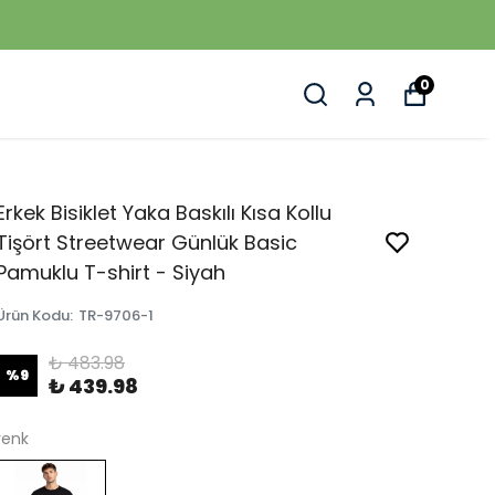
0
Erkek Bisiklet Yaka Baskılı Kısa Kollu
Tişört Streetwear Günlük Basic
Pamuklu T-shirt - Siyah
Ürün Kodu
:
TR-9706-1
₺ 483.98
%
9
₺ 439.98
renk