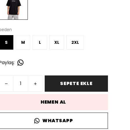
beden
S
M
L
XL
2XL
Paylaş
:
SEPETE EKLE
HEMEN AL
WHATSAPP