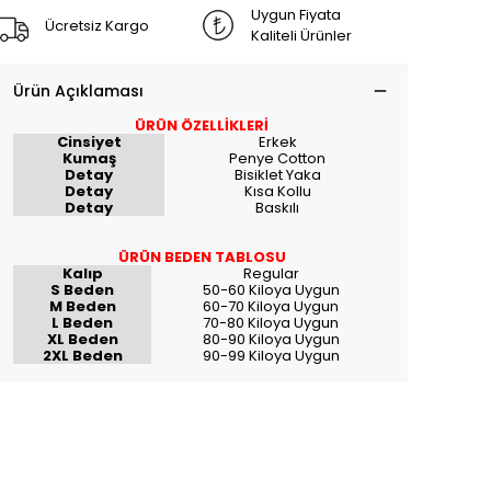
Uygun Fiyata
Ücretsiz Kargo
Kaliteli Ürünler
Ürün Açıklaması
ÜRÜN ÖZELLİKLERİ
Cinsiyet
Erkek
Kumaş
Penye Cotton
Detay
Bisiklet Yaka
Detay
Kısa Kollu
Detay
Baskılı
ÜRÜN BEDEN TABLOSU
Kalıp
Regular
S Beden
50-60 Kiloya Uygun
M Beden
60-70 Kiloya Uygun
L Beden
70-80 Kiloya Uygun
XL Beden
80-90 Kiloya Uygun
2XL Beden
90-99 Kiloya Uygun