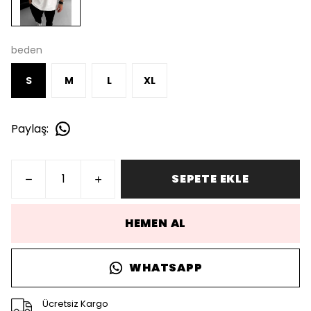
beden
S
M
L
XL
Paylaş
:
SEPETE EKLE
HEMEN AL
WHATSAPP
Ücretsiz Kargo