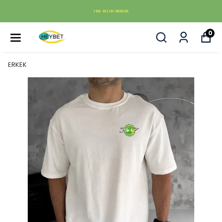
YENI SEZON ÜRÜNLER
0
ERKEK