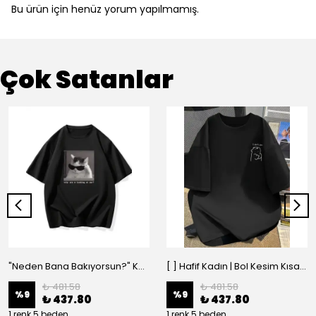
Bu ürün için henüz yorum yapılmamış.
Çok Satanlar
"Neden Bana Bakıyorsun?" Komik Kedi Grafik Tişört - Dijital Baskılı Siyah Bol - Siyah
[ ] Hafif Kadın | Bol Kesim Kısa Kollu Yuvarlak Yaka Eğlenceli Karikatür Ayı ve - Siyah
₺ 481.58
₺ 481.58
%
9
%
9
₺ 437.80
₺ 437.80
1 renk 5 beden
1 renk 5 beden