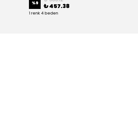
%
9
%
9
₺ 457.38
1 renk 4 beden
1 renk 