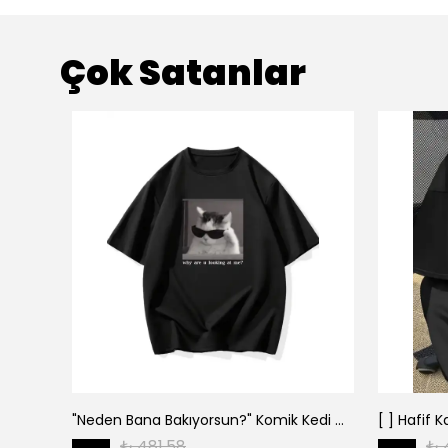
Çok Satanlar
"Neden Bana Bakıyorsun?" Komik Kedi Grafik Tişört - Dijital Baskılı Siyah Bol - Siyah
₺ 481.58
₺ 