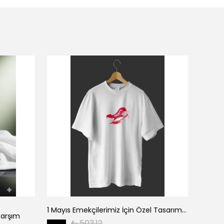
1 Mayıs Emekçilerimiz İçin Özel Tasarım 1 Mayıs Baskılı T-shirt - Beyaz
Çarşım
₺ 503.12