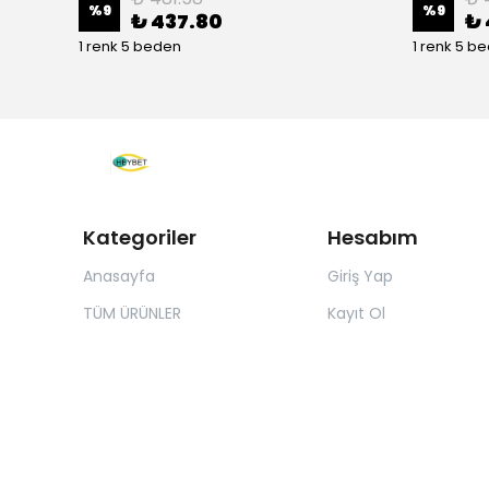
%
9
%
9
₺ 437.80
₺ 
1 renk 5 beden
1 renk 5 b
Kategoriler
Hesabım
Anasayfa
Giriş Yap
TÜM ÜRÜNLER
Kayıt Ol