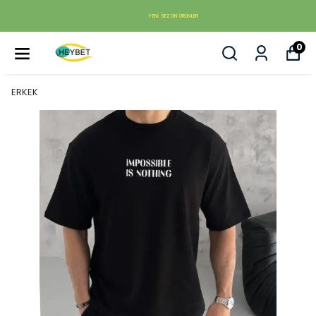
YENI SEZON ÜRÜNLER
0
ERKEK