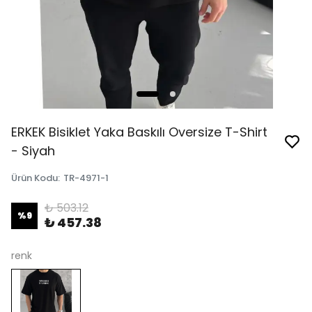
ERKEK Bisiklet Yaka Baskılı Oversize T-Shirt
- Siyah
Ürün Kodu
:
TR-4971-1
₺ 503.12
%
9
₺ 457.38
renk