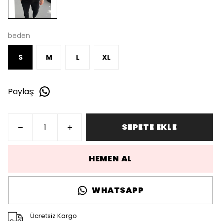
beden
S
M
L
XL
Paylaş
:
SEPETE EKLE
HEMEN AL
WHATSAPP
Ücretsiz Kargo