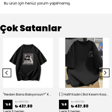
Bu ürün için henüz yorum yapılmamış.
Çok Satanlar
"Neden Bana Bakıyorsun?" Komik Kedi Grafik Tişört - Dijital Baskılı Siyah Bol - Siyah
[ ] Hafif Kadın | Bol Kesim Kısa Kollu Yuvarlak Yaka Eğlenceli Karikatür Ayı ve - Siyah
₺ 481.58
₺ 481.58
%
9
%
9
₺ 437.80
₺ 437.80
1 renk 5 beden
1 renk 5 beden