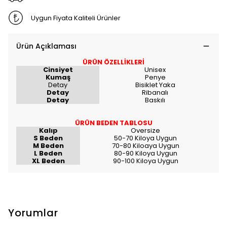
Uygun Fiyata Kaliteli Ürünler
Ürün Açıklaması
ÜRÜN ÖZELLİKLERİ
Cinsiyet
Unisex
Kumaş
Penye
Detay
Bisiklet Yaka
Detay
Ribanalı
Detay
Baskılı
ÜRÜN BEDEN TABLOSU
Kalıp
Oversize
S Beden
50-70 Kiloya Uygun
M Beden
70-80 Kiloaya Uygun
L Beden
80-90 Kiloya Uygun
XL Beden
90-100 Kiloya Uygun
Yorumlar