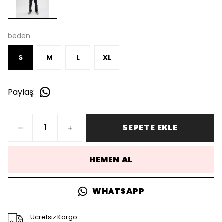
beden
S
M
L
XL
Paylaş
:
SEPETE EKLE
HEMEN AL
WHATSAPP
Ücretsiz Kargo