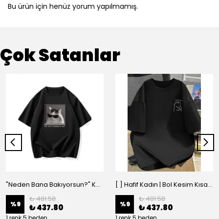
Bu ürün için henüz yorum yapılmamış.
Çok Satanlar
"Neden Bana Bakıyorsun?" Komik Kedi Grafik Tişört - Dijital Baskılı Siyah Bol - Siyah
[ ] Hafif Kadın | Bol Kesim Kısa Kollu Yuvarlak Yaka Eğlenceli Karikatür Ayı ve - Siyah
₺ 481.58
₺ 481.58
%
9
%
9
₺ 437.80
₺ 437.80
1 renk 5 beden
1 renk 5 beden