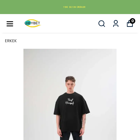
YENI SEZON ÜRÜNLER
0
ERKEK