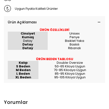
Uygun Fiyata Kaliteli Ürünler
Ürün Açıklaması
ÜRÜN ÖZELLİKLERİ
Cinsiyet
Unisex
Kumaş
Penye
Detay
Bisiklet Yaka
Detay
Baskılı
Detay
Ribanalı
ÜRÜN BEDEN TABLOSU
Kalıp
Double Oversize
S Beden
50-65 Kiloya Uygun
M Beden
70-85 Kiloaya Uygun
L Beden
85-95 Kiloya Uygun
XL Beden
95-105 Kiloya Uygun
Yorumlar