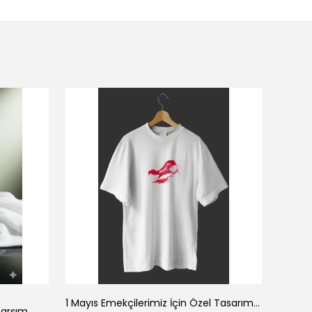
1 Mayıs Emekçilerimiz İçin Özel Tasarım 1 Mayıs Baskılı T-shirt - Beyaz
Çarşım