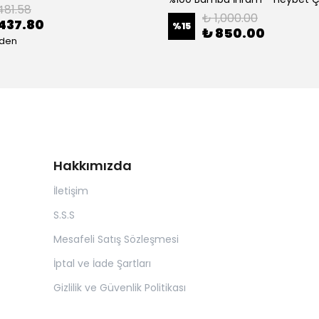
481.58
₺ 1,000.00
437.80
%
15
₺ 850.00
eden
Hakkımızda
İletişim
S.S.S
Mesafeli Satış Sözleşmesi
İptal ve İade Şartları
Gizlilik ve Güvenlik Politikası