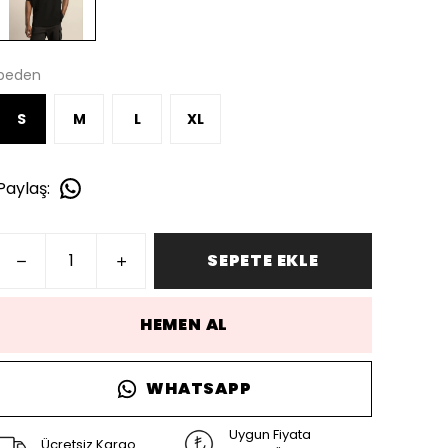
beden
S
M
L
XL
Paylaş
:
SEPETE EKLE
HEMEN AL
WHATSAPP
Uygun Fiyata
Ücretsiz Kargo