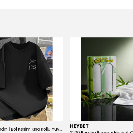
HEYBET
[ ] Hafif Kadın | Bol Kesim Kısa Kollu Yuvarlak Yaka Eğlenceli Karikatür Ayı ve - Siyah
%100 Bambu İhram - Heybet 