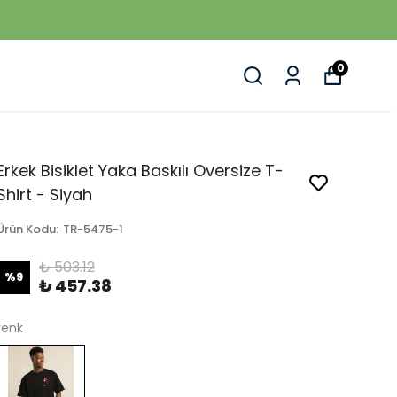
0
Erkek Bisiklet Yaka Baskılı Oversize T-
Shirt - Siyah
Ürün Kodu
:
TR-5475-1
₺ 503.12
%
9
₺ 457.38
renk