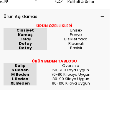
Kaliteli Ürünler
Ürün Açıklaması
ÜRÜN ÖZELLİKLERİ
Cinsiyet
Unisex
Kumaş
Penye
Detay
Bisiklet Yaka
Detay
Ribanalı
Detay
Baskılı
ÜRÜN BEDEN TABLOSU
Kalıp
Oversize
S Beden
50-70 Kiloya Uygun
M Beden
70-80 Kiloaya Uygun
L Beden
80-90 Kiloya Uygun
XL Beden
90-100 Kiloya Uygun