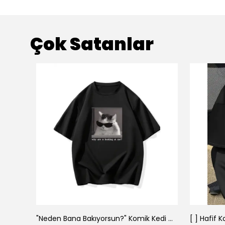
Çok Satanlar
"Neden Bana Bakıyorsun?" Komik Kedi Grafik Tişört - Dijital Baskılı Siyah Bol - Siyah