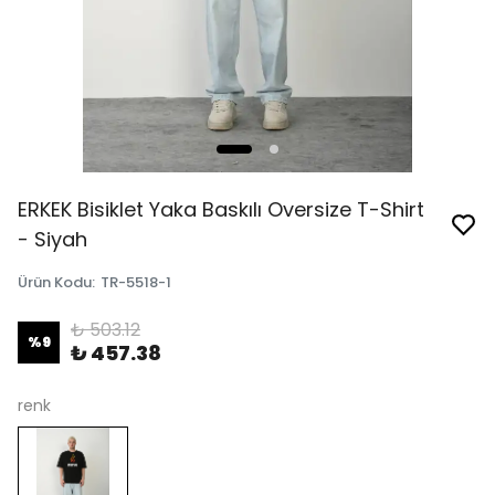
ERKEK Bisiklet Yaka Baskılı Oversize T-Shirt
- Siyah
Ürün Kodu
:
TR-5518-1
₺ 503.12
%
9
₺ 457.38
renk