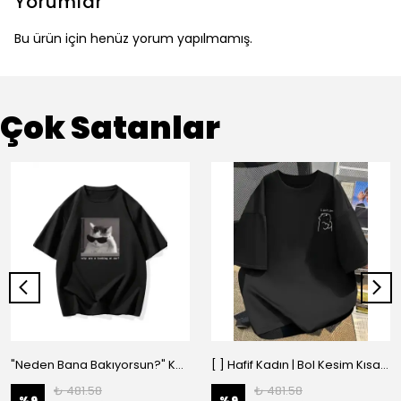
Yorumlar
Bu ürün için henüz yorum yapılmamış.
Çok Satanlar
"Neden Bana Bakıyorsun?" Komik Kedi Grafik Tişört - Dijital Baskılı Siyah Bol - Siyah
[ ] Hafif Kadın | Bol Kesim Kısa Kollu Yuvarlak Yaka Eğlenceli Karikatür Ayı ve - Siyah
₺ 481.58
₺ 481.58
%
9
%
9