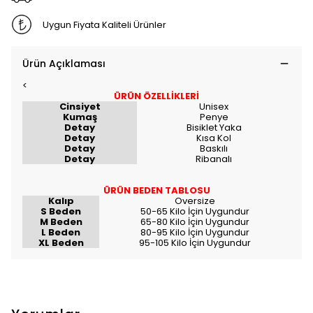
Uygun Fiyata Kaliteli Ürünler
Ürün Açıklaması
<
ÜRÜN ÖZELLİKLERİ
Cinsiyet
Unisex
Kumaş
Penye
Detay
Bisiklet Yaka
Detay
Kısa Kol
Detay
Baskılı
Detay
Ribanalı
ÜRÜN BEDEN TABLOSU
Kalıp
Oversize
S Beden
50-65 Kilo İçin Uygundur
M Beden
65-80 Kilo İçin Uygundur
L Beden
80-95 Kilo İçin Uygundur
XL Beden
95-105 Kilo İçin Uygundur