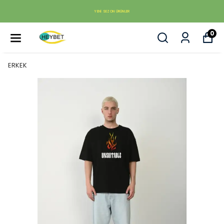
YENI SEZON ÜRÜNLER
0
ERKEK