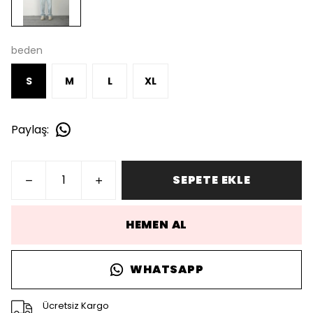
beden
S
M
L
XL
Paylaş
:
SEPETE EKLE
HEMEN AL
WHATSAPP
Ücretsiz Kargo