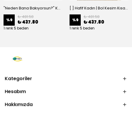
"Neden Bana Bakıyorsun?" Komik Kedi Grafik Tişört - Dijital Baskılı Siyah Bol - Siyah
[ ] Hafif Kadın | Bol Kesim Kısa Kollu Yuvarlak Yaka Eğlenceli Karikatür Ayı ve - Siyah
₺ 481.58
₺ 481.58
%
9
%
9
₺ 437.80
₺ 437.80
1 renk 5 beden
1 renk 5 beden
Kategoriler
Hesabım
Hakkımızda