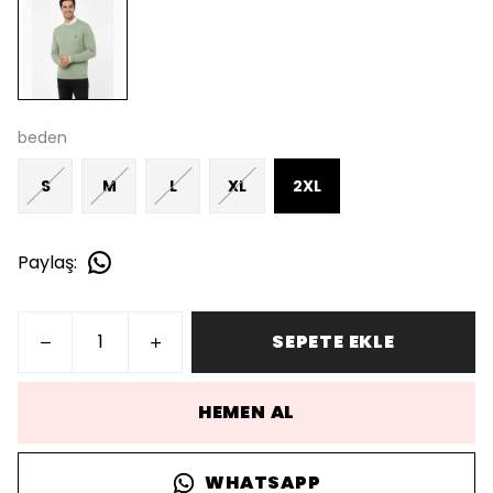
beden
S
M
L
XL
2XL
Paylaş
:
SEPETE EKLE
HEMEN AL
WHATSAPP