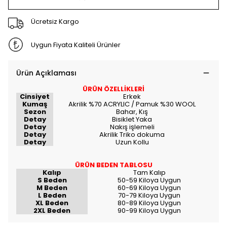
Ücretsiz Kargo
Uygun Fiyata Kaliteli Ürünler
Ürün Açıklaması
ÜRÜN ÖZELLİKLERİ
Cinsiyet
Erkek
Kumaş
Akrilik %70 ACRYLIC / Pamuk %30 WOOL
Sezon
Bahar, Kış
Detay
Bisiklet Yaka
Detay
Nakış işlemeli
Detay
Akrilik Triko dokuma
Detay
Uzun Kollu
ÜRÜN BEDEN TABLOSU
Kalıp
Tam Kalıp
S Beden
50-59 Kiloya Uygun
M Beden
60-69 Kiloya Uygun
L Beden
70-79 Kiloya Uygun
XL Beden
80-89 Kiloya Uygun
2XL Beden
90-99 Kiloya Uygun