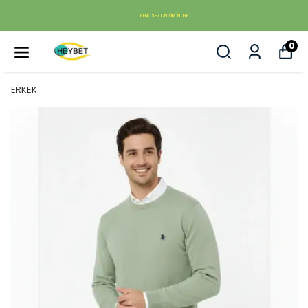
YENI SEZON ÜRÜNLER
0
ERKEK