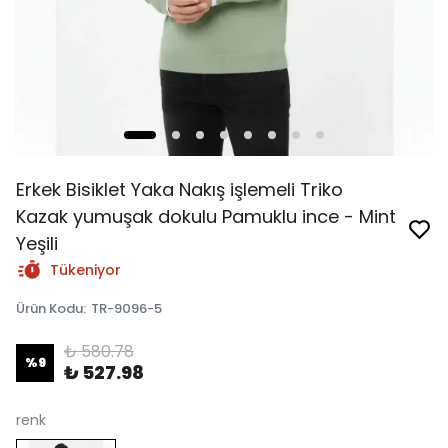
Erkek Bisiklet Yaka Nakış işlemeli Triko
Kazak yumuşak dokulu Pamuklu ince - Mint
Yeşili
Tükeniyor
Ürün Kodu
:
TR-9096-5
₺ 580.78
%
9
₺ 527.98
renk