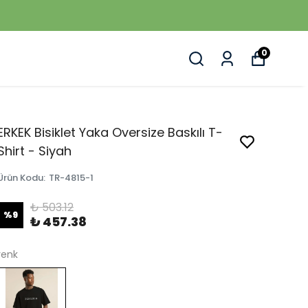
0
ERKEK Bisiklet Yaka Oversize Baskılı T-
Shirt - Siyah
Ürün Kodu
:
TR-4815-1
₺ 503.12
%
9
₺ 457.38
renk