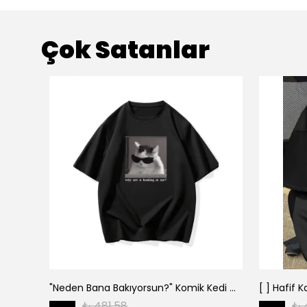
Çok Satanlar
"Neden Bana Bakıyorsun?" Komik Kedi Grafik Tişört - Dijital Baskılı Siyah Bol - Siyah
₺ 481.58
₺ 