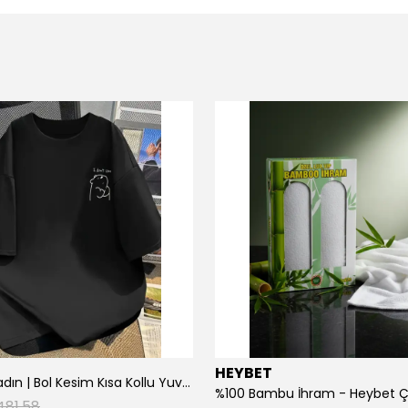
HEYBET
[ ] Hafif Kadın | Bol Kesim Kısa Kollu Yuvarlak Yaka Eğlenceli Karikatür Ayı ve - Siyah
%100 Bambu İhram - Heybet 
481.58