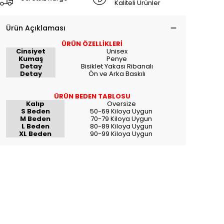
Kaliteli Ürünler
Ürün Açıklaması
ÜRÜN ÖZELLİKLERİ
Cinsiyet
Unisex
Kumaş
Penye
Detay
Bisiklet Yakası Ribanalı
Detay
Ön ve Arka Baskılı
ÜRÜN BEDEN TABLOSU
Kalıp
Oversize
S Beden
50-69 Kiloya Uygun
M Beden
70-79 Kiloya Uygun
L Beden
80-89 Kiloya Uygun
XL Beden
90-99 Kiloya Uygun