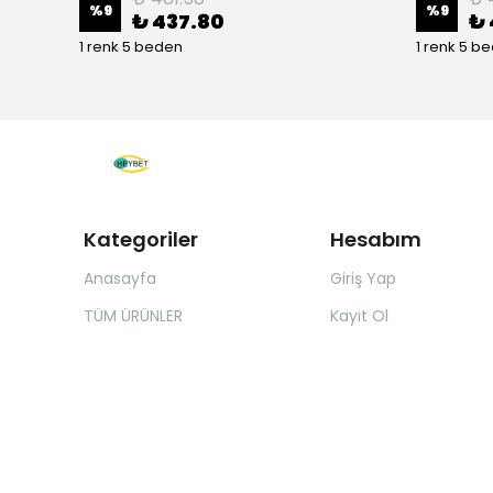
%
9
%
9
₺ 437.80
₺ 
1 renk 5 beden
1 renk 5 b
Kategoriler
Hesabım
Anasayfa
Giriş Yap
TÜM ÜRÜNLER
Kayıt Ol