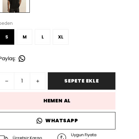
beden
S
M
L
XL
Paylaş
:
SEPETE EKLE
HEMEN AL
WHATSAPP
Uygun Fiyata
Ücretsiz Kargo