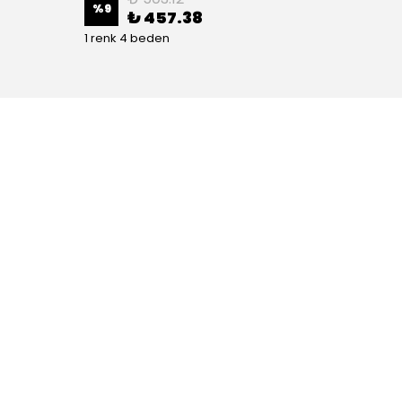
%
9
%
9
₺ 457.38
1 renk 4 beden
1 renk 