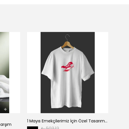
1 Mayıs Emekçilerimiz İçin Özel Tasarım 1 Mayıs Baskılı T-shirt - Beyaz
Çarşım
₺ 503.12