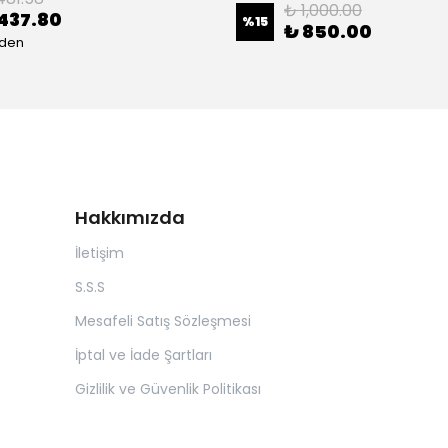
₺ 1,000.00
437.80
%
15
₺ 850.00
eden
Hakkımızda
İletişim
S.S.S
Mesafeli Satış Sözleşmesi
İptal ve İade Şartları
Gizlilik ve Güvenlik Politikası