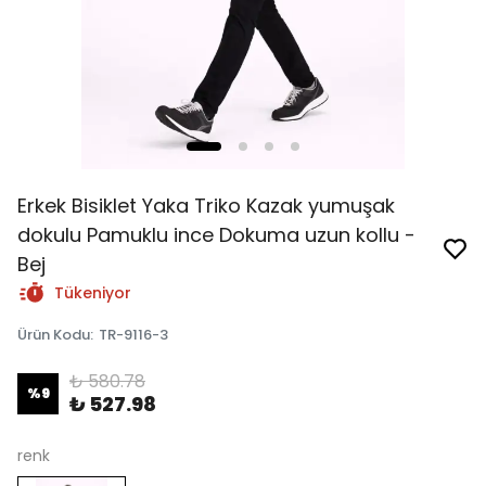
Erkek Bisiklet Yaka Triko Kazak yumuşak
dokulu Pamuklu ince Dokuma uzun kollu -
Bej
Tükeniyor
Ürün Kodu
:
TR-9116-3
₺ 580.78
%
9
₺ 527.98
renk