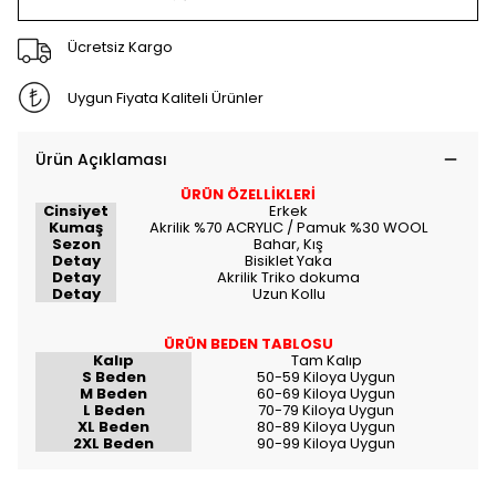
Ücretsiz Kargo
Uygun Fiyata Kaliteli Ürünler
Ürün Açıklaması
ÜRÜN ÖZELLİKLERİ
Cinsiyet
Erkek
Kumaş
Akrilik %70 ACRYLIC / Pamuk %30 WOOL
Sezon
Bahar, Kış
Detay
Bisiklet Yaka
Detay
Akrilik Triko dokuma
Detay
Uzun Kollu
ÜRÜN BEDEN TABLOSU
Kalıp
Tam Kalıp
S Beden
50-59 Kiloya Uygun
M Beden
60-69 Kiloya Uygun
L Beden
70-79 Kiloya Uygun
XL Beden
80-89 Kiloya Uygun
2XL Beden
90-99 Kiloya Uygun