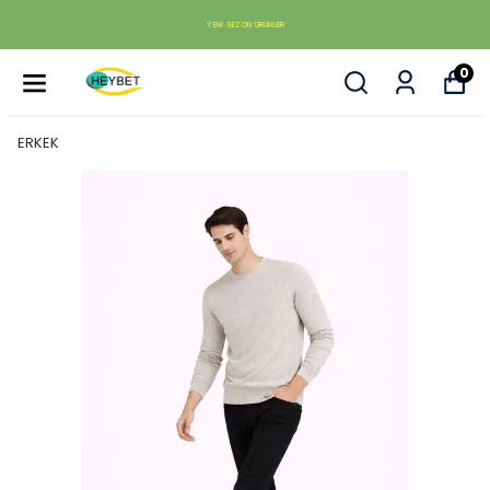
YENI SEZON ÜRÜNLER
0
ERKEK