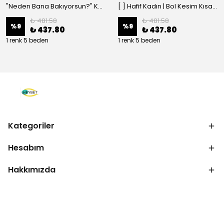
"Neden Bana Bakıyorsun?" Komik Kedi Grafik Tişört - Dijital Baskılı Siyah Bol - Siyah
[ ] Hafif Kadın | Bol Kesim Kısa Kollu Yuvarlak Yaka Eğlenceli Karikatür Ayı ve - Siyah
₺ 481.58
₺ 481.58
%
9
%
9
₺ 437.80
₺ 437.80
1 renk 5 beden
1 renk 5 beden
Kategoriler
Hesabım
Hakkımızda