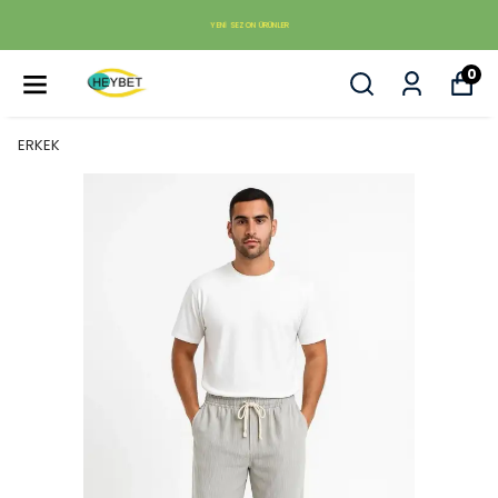
YENI SEZON ÜRÜNLER
0
ERKEK