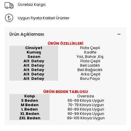
Ücretsiz Kargo
Uygun Fiyata Kaliteli Ürünler
Ürün Açıklaması
ÜRÜN ÖZELLİKLERİ
Cinsiyet
Flota Çepli
Kumaş
Kadife
Sezon
Yaz, Bahar ,Kış
Alt Detay
Flota Çepli
Alt Detay
Beli Lastıkli
Alt Detay
Beli Bağacıklı
Alt Detay
Arka Çepli
Alt Detay
Boru Paça
ÜRÜN BEDEN TABLOSU
Kalıp
Oversize
S Beden
55-69 Kiloya Uygun
M Beden
70-79 Kiloya Uygun
L Beden
80-89 Kiloya Uygun
XL Beden
90-99 Kiloya Uygun
2XL Beden
99-105 Kiloya Uygun