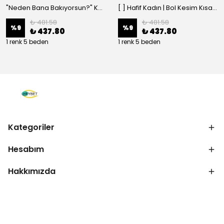
"Neden Bana Bakıyorsun?" Komik Kedi Grafik Tişört - Dijital Baskılı Siyah Bol - Siyah
[ ] Hafif Kadın | Bol Kesim Kısa Kollu Yuvarlak Yaka Eğlenceli Karikatür Ayı ve - Siyah
₺ 481.58
₺ 481.58
%
9
%
9
₺ 437.80
₺ 437.80
1 renk 5 beden
1 renk 5 beden
Kategoriler
Hesabım
Hakkımızda