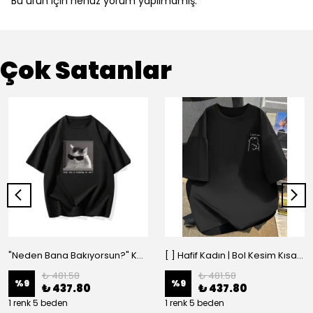
Bu ürün için henüz yorum yapılmamış.
Çok Satanlar
"Neden Bana Bakıyorsun?" Komik Kedi Grafik Tişört - Dijital Baskılı Siyah Bol - Siyah
[ ] Hafif Kadın | Bol Kesim Kısa Kollu Yuvarlak Yaka Eğlenceli Karikatür Ayı ve - Siyah
₺ 481.58
₺ 481.58
%
9
%
9
₺ 437.80
₺ 437.80
1 renk 5 beden
1 renk 5 beden