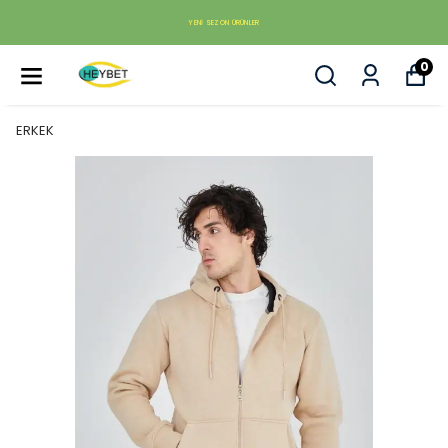
YENI SEZON ÜRÜNLER
0
ERKEK