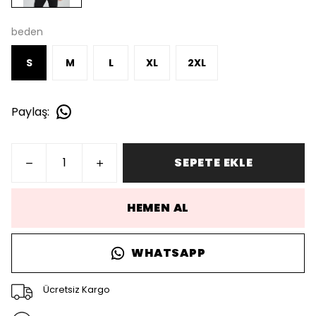
beden
S
M
L
XL
2XL
Paylaş
:
SEPETE EKLE
HEMEN AL
WHATSAPP
Ücretsiz Kargo