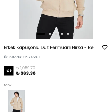
Erkek Kapüşonlu Düz Fermuarlı Hırka - Bej
Ürün Kodu
:
TR-2459-1
₺ 1,059.70
%
9
₺ 963.36
renk