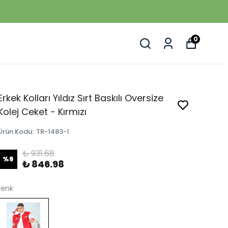
0
Erkek Kolları Yıldız Sırt Baskılı Oversize
Kolej Ceket - Kırmızı
Ürün Kodu
:
TR-1483-1
₺ 931.68
%
9
₺ 846.98
renk