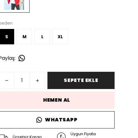
beden
S
M
L
XL
Paylaş
:
SEPETE EKLE
HEMEN AL
WHATSAPP
Uygun Fiyata
Ücretsiz Kargo