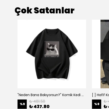
Çok Satanlar
"Neden Bana Bakıyorsun?" Komik Kedi Grafik Tişört - Dijital Baskılı Siyah Bol - Siyah
₺ 481.58
₺ 
%
9
%
9
₺ 437.80
₺ 