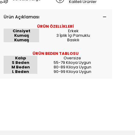
Kaliteli Ürünler
Ürün Açıklaması
ÜRÜN ÖZELLİKLERİ
Cinsiyet
Erkek
Kumaş
3 İplik İçi Pamuklu
Kumaş
Baskılı
ÜRÜN BEDEN TABLOSU
Kalıp
Oversize
S Beden
55-79 Kiloya Uygun
M Beden
80-89 Kiloya Uygun
L Beden
90-99 Kiloya Uygun