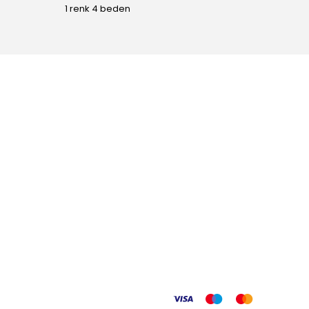
1 renk 4 beden
1 renk 