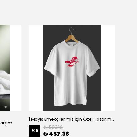
1 Mayıs Emekçilerimiz İçin Özel Tasarım 1 Mayıs Baskılı T-shirt - Beyaz
Çarşım
₺ 503.12
%
9
%
9
₺ 457.38