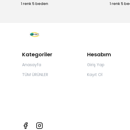
1 renk 5 beden
1 renk 5 b
Kategoriler
Hesabım
Anasayfa
Giriş Yap
TÜM ÜRÜNLER
Kayıt Ol