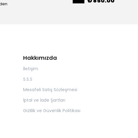
₺ 850.00
eden
Hakkımızda
İletişim
S.S.S
Mesafeli Satış Sözleşmesi
İptal ve İade Şartları
Gizlilik ve Güvenlik Politikası