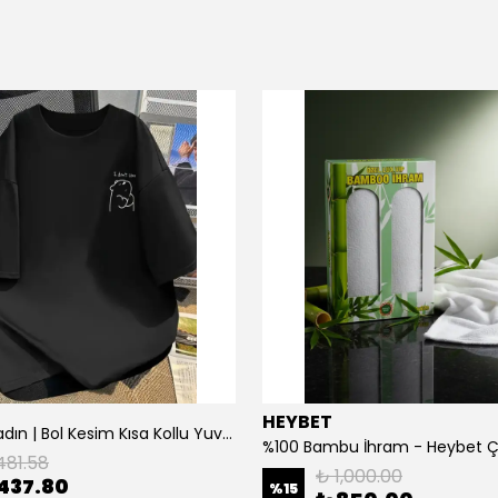
HEYBET
[ ] Hafif Kadın | Bol Kesim Kısa Kollu Yuvarlak Yaka Eğlenceli Karikatür Ayı ve - Siyah
%100 Bambu İhram - Heybet 
481.58
₺ 1,000.00
437.80
%
15