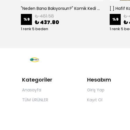
"Neden Bana Bakıyorsun?" Komik Kedi Grafik Tişört - Dijital Baskılı Siyah Bol - Siyah
₺ 481.58
₺ 
%
9
%
9
₺ 437.80
₺ 
1 renk 5 beden
1 renk 5 b
Kategoriler
Hesabım
Anasayfa
Giriş Yap
TÜM ÜRÜNLER
Kayıt Ol