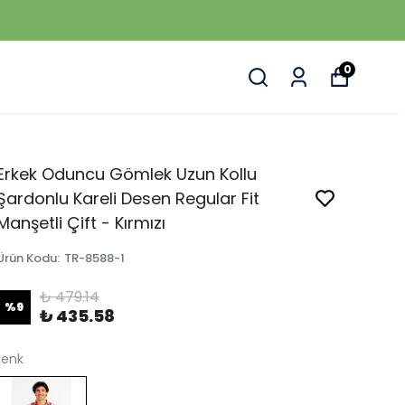
0
Erkek Oduncu Gömlek Uzun Kollu
Şardonlu Kareli Desen Regular Fit
Manşetli Çift - Kırmızı
Ürün Kodu
:
TR-8588-1
₺ 479.14
%
9
₺ 435.58
renk