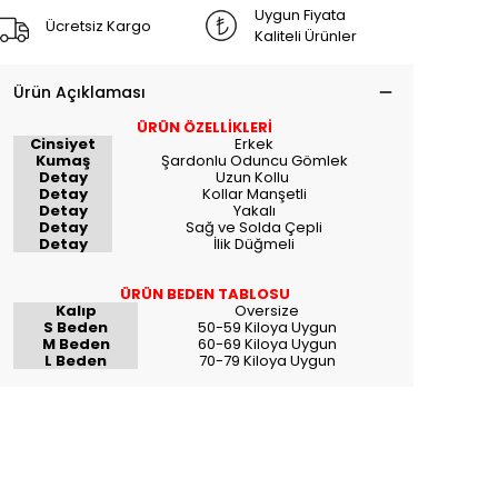
Uygun Fiyata
Ücretsiz Kargo
Kaliteli Ürünler
Ürün Açıklaması
ÜRÜN ÖZELLİKLERİ
Cinsiyet
Erkek
Kumaş
Şardonlu Oduncu Gömlek
Detay
Uzun Kollu
Detay
Kollar Manşetli
Detay
Yakalı
Detay
Sağ ve Solda Çepli
Detay
İlik Düğmeli
ÜRÜN BEDEN TABLOSU
Kalıp
Oversize
S Beden
50-59 Kiloya Uygun
M Beden
60-69 Kiloya Uygun
L Beden
70-79 Kiloya Uygun