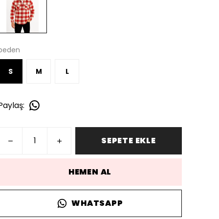
beden
S
M
L
Paylaş
:
SEPETE EKLE
HEMEN AL
WHATSAPP