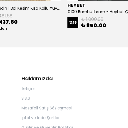
HEYBET
[ ] Hafif Kadın | Bol Kesim Kısa Kollu Yuvarlak Yaka Eğlenceli Karikatür Ayı ve - Siyah
%100 Bambu İhram - Heybet 
481.58
₺ 1,000.00
437.80
%
15
₺ 850.00
eden
Hakkımızda
İletişim
S.S.S
Mesafeli Satış Sözleşmesi
İptal ve İade Şartları
Gizlilik ve Güvenlik Politikası