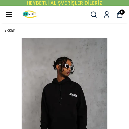
YENI SEZON ÜRÜNLER
0
ERKEK