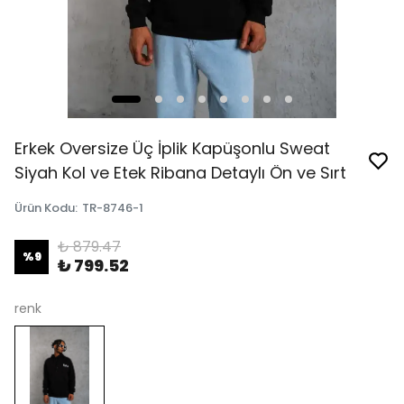
Erkek Oversize Üç İplik Kapüşonlu Sweat
Siyah Kol ve Etek Ribana Detaylı Ön ve Sırt
Ürün Kodu
:
TR-8746-1
₺ 879.47
%
9
₺ 799.52
renk