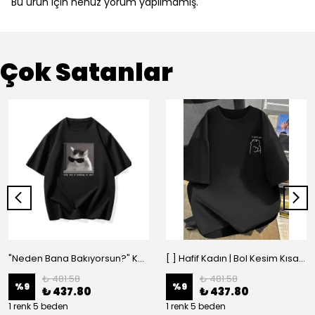
Bu ürün için henüz yorum yapılmamış.
Çok Satanlar
"Neden Bana Bakıyorsun?" Komik Kedi Grafik Tişört - Dijital Baskılı Siyah Bol - Siyah
[ ] Hafif Kadın | Bol Kesim Kısa Kollu Yuvarlak Yaka Eğlenceli Karikatür Ayı ve - Siyah
₺ 481.58
₺ 481.58
%
9
%
9
₺ 437.80
₺ 437.80
1 renk 5 beden
1 renk 5 beden