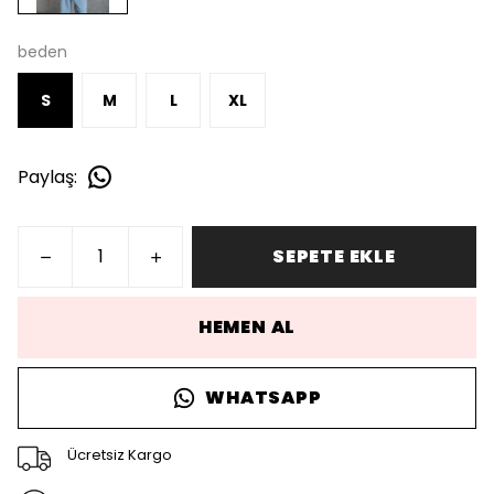
beden
S
M
L
XL
Paylaş
:
SEPETE EKLE
HEMEN AL
WHATSAPP
Ücretsiz Kargo