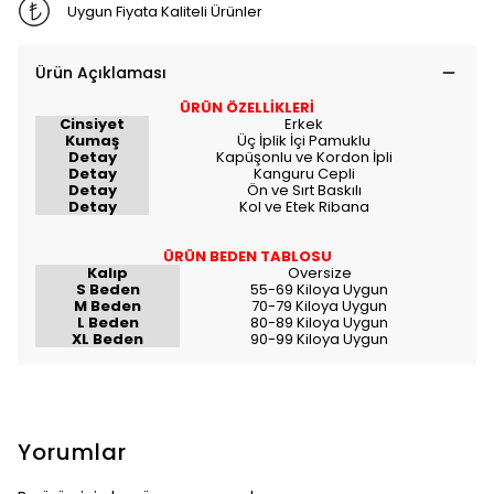
Uygun Fiyata Kaliteli Ürünler
Ürün Açıklaması
ÜRÜN ÖZELLİKLERİ
Cinsiyet
Erkek
Kumaş
Üç İplik İçi Pamuklu
Detay
Kapüşonlu ve Kordon İpli
Detay
Kanguru Cepli
Detay
Ön ve Sırt Baskılı
Detay
Kol ve Etek Ribana
ÜRÜN BEDEN TABLOSU
Kalıp
Oversize
S Beden
55-69 Kiloya Uygun
M Beden
70-79 Kiloya Uygun
L Beden
80-89 Kiloya Uygun
XL Beden
90-99 Kiloya Uygun
Yorumlar