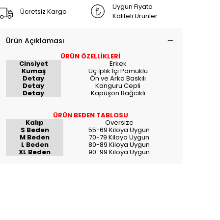
Uygun Fiyata
Ücretsiz Kargo
Kaliteli Ürünler
Ürün Açıklaması
ÜRÜN ÖZELLİKLERİ
Cinsiyet
Erkek
Kumaş
Üç İplik İçi Pamuklu
Detay
Ön ve Arka Baskılı
Detay
Kanguru Cepli
Detay
Kapüşon Bağcıklı
ÜRÜN BEDEN TABLOSU
Kalıp
Oversize
S Beden
55-69 Kiloya Uygun
M Beden
70-79 Kiloya Uygun
L Beden
80-89 Kiloya Uygun
XL Beden
90-99 Kiloya Uygun