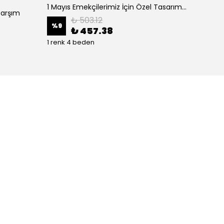
1 Mayıs Emekçilerimiz İçin Özel Tasarım 1 Mayıs Baskılı T-shirt - Beyaz
Çarşım
₺ 503.12
%
9
%
9
₺ 457.38
1 renk 4 beden
1 renk 