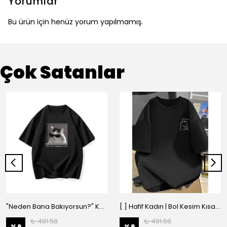
Yorumlar
Bu ürün için henüz yorum yapılmamış.
Çok Satanlar
"Neden Bana Bakıyorsun?" Komik Kedi Grafik Tişört - Dijital Baskılı Siyah Bol - Siyah
[ ] Hafif Kadın | Bol Kesim Kısa Kollu Yuvarlak Yaka Eğlenceli Karikatür Ayı ve - Siyah
₺ 481.58
₺ 481.58
%
9
%
9