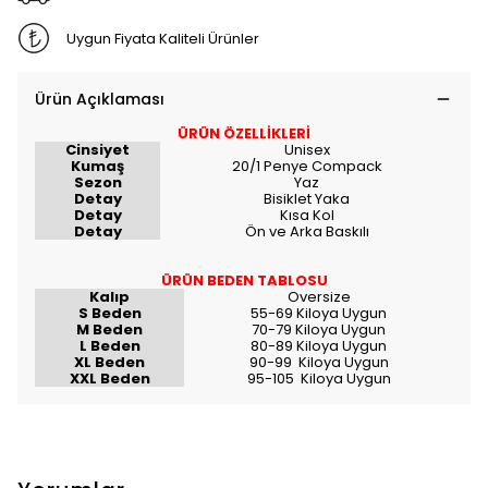
Uygun Fiyata Kaliteli Ürünler
Ürün Açıklaması
ÜRÜN ÖZELLİKLERİ
Cinsiyet
Unisex
Kumaş
20/1 Penye Compack
Sezon
Yaz
Detay
Bisiklet Yaka
Detay
Kısa Kol
Detay
Ön ve Arka Baskılı
ÜRÜN BEDEN TABLOSU
Kalıp
Oversize
S Beden
55-69 Kiloya Uygun
M Beden
70-79 Kiloya Uygun
L Beden
80-89 Kiloya Uygun
XL Beden
90-99 Kiloya Uygun
XXL Beden
95-105 Kiloya Uygun