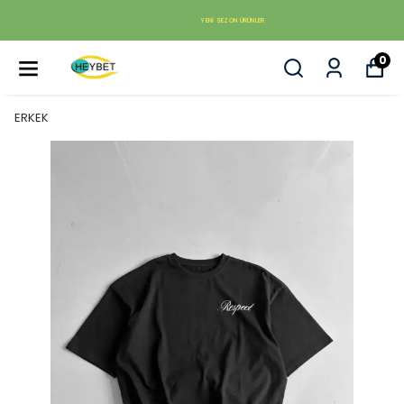
YENI SEZON ÜRÜNLER
0
ERKEK