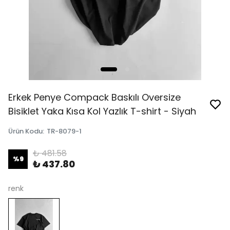
Erkek Penye Compack Baskılı Oversize
Bisiklet Yaka Kısa Kol Yazlık T-shirt - Siyah
Ürün Kodu
:
TR-8079-1
₺ 481.58
%
9
₺ 437.80
renk