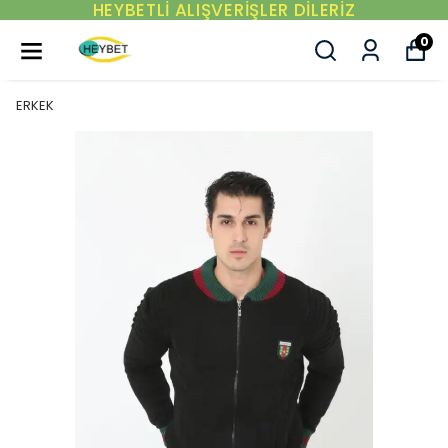
YENI SEZON ÜRÜNLER
0
ERKEK