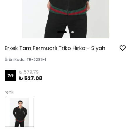
Erkek Tam Fermuarlı Triko Hırka - Siyah
Ürün Kodu
:
TR-2285-1
₺ 579.79
%
9
₺ 527.08
renk