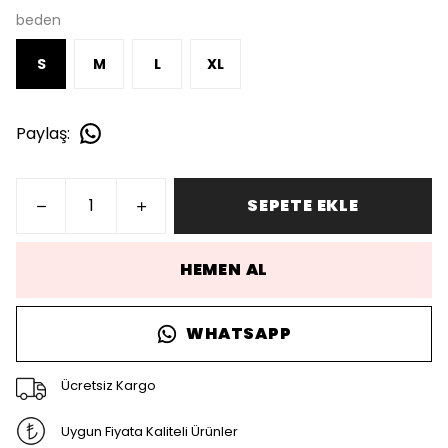
beden
S
M
L
XL
Paylaş
:
SEPETE EKLE
HEMEN AL
WHATSAPP
Ücretsiz Kargo
Uygun Fiyata Kaliteli Ürünler