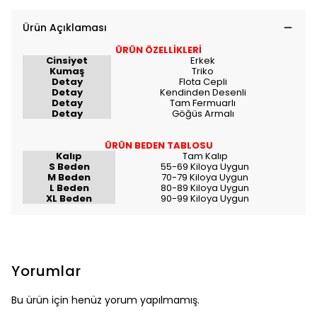
Ürün Açıklaması
ÜRÜN ÖZELLİKLERİ
Cinsiyet
Erkek
Kumaş
Triko
Detay
Flota Cepli
Detay
Kendinden Desenli
Detay
Tam Fermuarlı
Detay
Göğüs Armalı
ÜRÜN BEDEN TABLOSU
Kalıp
Tam Kalıp
S Beden
55-69 Kiloya Uygun
M Beden
70-79 Kiloya Uygun
L Beden
80-89 Kiloya Uygun
XL Beden
90-99 Kiloya Uygun
Yorumlar
Bu ürün için henüz yorum yapılmamış.