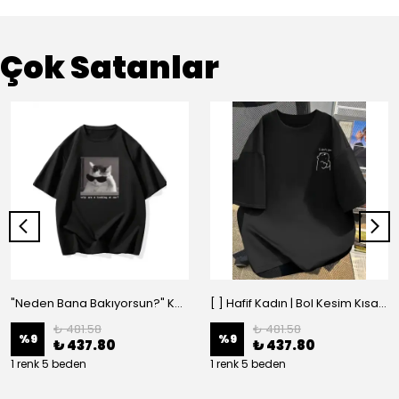
Çok Satanlar
"Neden Bana Bakıyorsun?" Komik Kedi Grafik Tişört - Dijital Baskılı Siyah Bol - Siyah
[ ] Hafif Kadın | Bol Kesim Kısa Kollu Yuvarlak Yaka Eğlenceli Karikatür Ayı ve - Siyah
₺ 481.58
₺ 481.58
%
9
%
9
₺ 437.80
₺ 437.80
1 renk 5 beden
1 renk 5 beden