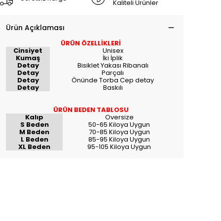
Kaliteli Ürünler
Ürün Açıklaması
ÜRÜN ÖZELLİKLERİ
Cinsiyet
Unisex
Kumaş
İki İplik
Detay
Bisiklet Yakası Ribanalı
Detay
Parçalı
Detay
Önünde Torba Cep detay
Detay
Baskılı
ÜRÜN BEDEN TABLOSU
Kalıp
Oversize
S Beden
50-65 Kiloya Uygun
M Beden
70-85 Kiloya Uygun
L Beden
85-95 Kiloya Uygun
XL Beden
95-105 Kiloya Uygun