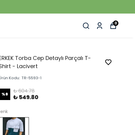
0
ERKEK Torba Cep Detaylı Parçalı T-
Shirt - Lacivert
Ürün Kodu
:
TR-5593-1
₺ 604.78
%
9
₺ 549.80
renk