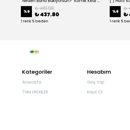
"Neden Bana Bakıyorsun?" Komik Kedi Grafik Tişört - Dijital Baskılı Siyah Bol - Siyah
₺ 481.58
₺ 
%
9
%
9
₺ 437.80
₺ 
1 renk 5 beden
1 renk 5 b
Kategoriler
Hesabım
Anasayfa
Giriş Yap
TÜM ÜRÜNLER
Kayıt Ol