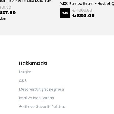
[ ] Hafif Kadın | Bol Kesim Kısa Kollu Yuvarlak Yaka Eğlenceli Karikatür Ayı ve - Siyah
%100 Bambu İhram - Heybet 
481.58
₺ 1,000.00
437.80
%
15
₺ 850.00
eden
Hakkımızda
İletişim
S.S.S
Mesafeli Satış Sözleşmesi
İptal ve İade Şartları
Gizlilik ve Güvenlik Politikası