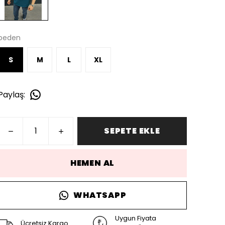
beden
S
M
L
XL
Paylaş
:
SEPETE EKLE
HEMEN AL
WHATSAPP
Uygun Fiyata
Ücretsiz Kargo