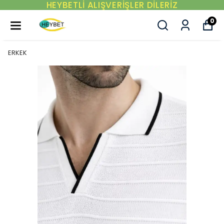
YENI SEZON ÜRÜNLER
0
ERKEK