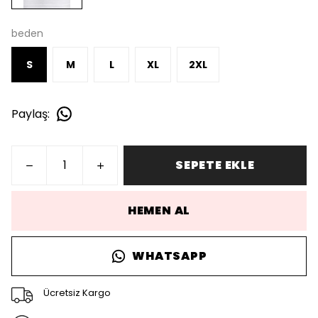
beden
S
M
L
XL
2XL
Paylaş
:
SEPETE EKLE
HEMEN AL
WHATSAPP
Ücretsiz Kargo