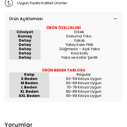
Uygun Fiyata Kaliteli Ürünler
Ürün Açıklaması
ÜRÜN ÖZELLİKLERİ
Cinsiyet
Erkek
Kumaş
Dokuma Triko
Detay
Yakalı
Detay
Yatay Kalın Fitilli
Detay
Düğmesiz – Açık Yaka
Detay
Kısa kollu
Detay
Yaka ve kollar Şeritli
ÜRÜN BEDEN TABLOSU
Kalıp
Regular
S Beden
50-59 Kiloya Uygun
M Beden
60-69 Kiloya Uygun
L Beden
70-79 Kiloya Uygun
XL Beden
80-89 Kiloya Uygun
XXL Beden
90-99 Kiloya Uygun
Yorumlar