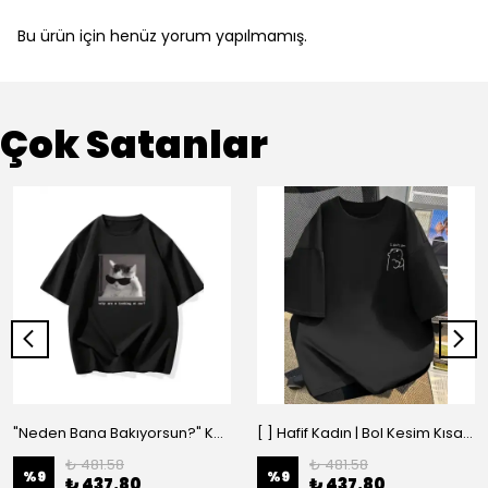
Bu ürün için henüz yorum yapılmamış.
Çok Satanlar
"Neden Bana Bakıyorsun?" Komik Kedi Grafik Tişört - Dijital Baskılı Siyah Bol - Siyah
[ ] Hafif Kadın | Bol Kesim Kısa Kollu Yuvarlak Yaka Eğlenceli Karikatür Ayı ve - Siyah
₺ 481.58
₺ 481.58
%
9
%
9
₺ 437.80
₺ 437.80