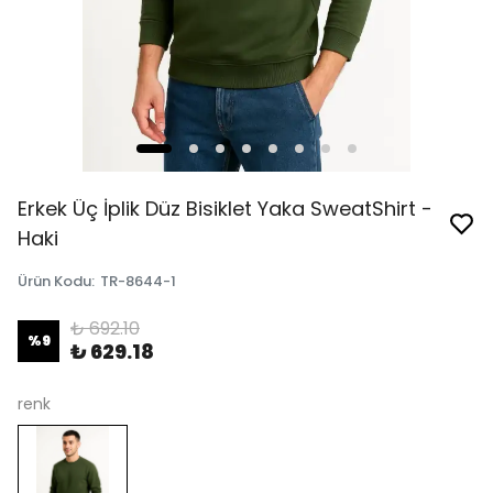
Erkek Üç İplik Düz Bisiklet Yaka SweatShirt -
Haki
Ürün Kodu
:
TR-8644-1
₺ 692.10
%
9
₺ 629.18
renk