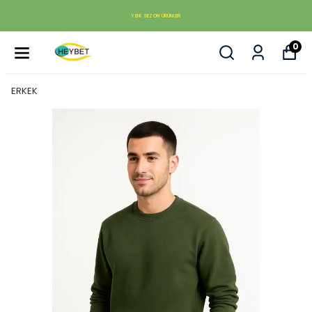
YENI SEZON ÜRÜNLER
0
ERKEK