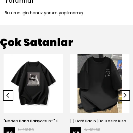
Yorumlar
Bu ürün için henüz yorum yapılmamış.
Çok Satanlar
"Neden Bana Bakıyorsun?" Komik Kedi Grafik Tişört - Dijital Baskılı Siyah Bol - Siyah
[ ] Hafif Kadın | Bol Kesim Kısa Kollu Yuvarlak Yaka Eğlenceli Karikatür Ayı ve - Siyah
₺ 481.58
₺ 481.58
%
9
%
9