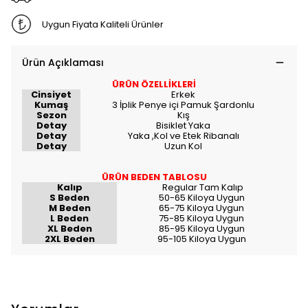
Uygun Fiyata Kaliteli Ürünler
Ürün Açıklaması
ÜRÜN ÖZELLİKLERİ
Cinsiyet
Erkek
Kumaş
3 İplik Penye içi Pamuk Şardonlu
Sezon
Kış
Detay
Bisiklet Yaka
Detay
Yaka ,Kol ve Etek Ribanalı
Detay
Uzun Kol
ÜRÜN BEDEN TABLOSU
Kalıp
Regular Tam Kalıp
S Beden
50-65 Kiloya Uygun
M Beden
65-75 Kiloya Uygun
L Beden
75-85 Kiloya Uygun
XL Beden
85-95 Kiloya Uygun
2XL Beden
95-105 Kiloya Uygun