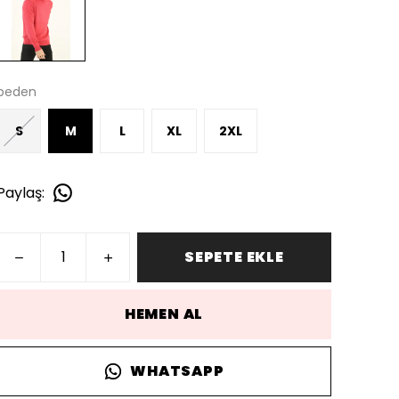
beden
S
M
L
XL
2XL
Paylaş
:
SEPETE EKLE
HEMEN AL
WHATSAPP