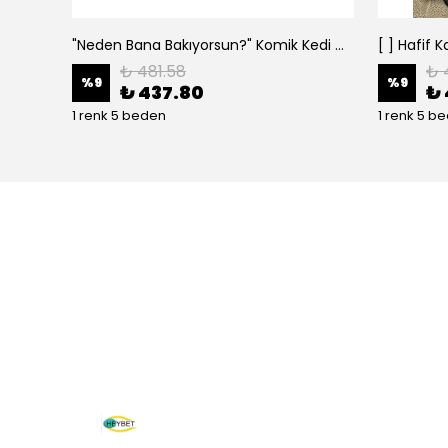
"Neden Bana Bakıyorsun?" Komik Kedi Grafik Tişört - Dijital Baskılı Siyah Bol - Siyah
₺ 481.58
₺ 
%
9
%
9
₺ 437.80
₺ 
1 renk 5 beden
1 renk 5 b