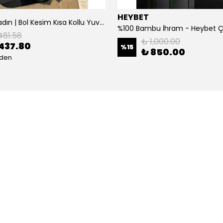
HEYBET
[ ] Hafif Kadın | Bol Kesim Kısa Kollu Yuvarlak Yaka Eğlenceli Karikatür Ayı ve - Siyah
%100 Bambu İhram - Heybet 
481.58
₺ 1,000.00
437.80
%
15
₺ 850.00
eden