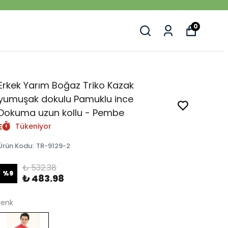
0
Erkek Yarım Boğaz Triko Kazak
yumuşak dokulu Pamuklu ince
Dokuma uzun kollu - Pembe
Tükeniyor
Ürün Kodu
:
TR-9129-2
₺ 532.38
%
9
₺ 483.98
renk