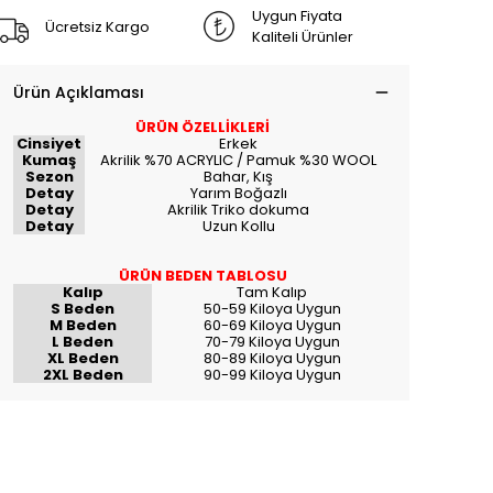
Uygun Fiyata
Ücretsiz Kargo
Kaliteli Ürünler
Ürün Açıklaması
ÜRÜN ÖZELLİKLERİ
Cinsiyet
Erkek
Kumaş
Akrilik %70 ACRYLIC / Pamuk %30 WOOL
Sezon
Bahar, Kış
Detay
Yarım Boğazlı
Detay
Akrilik Triko dokuma
Detay
Uzun Kollu
ÜRÜN BEDEN TABLOSU
Kalıp
Tam Kalıp
S Beden
50-59 Kiloya Uygun
M Beden
60-69 Kiloya Uygun
L Beden
70-79 Kiloya Uygun
XL Beden
80-89 Kiloya Uygun
2XL Beden
90-99 Kiloya Uygun