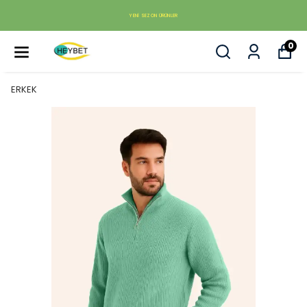
YENI SEZON ÜRÜNLER
0
ERKEK