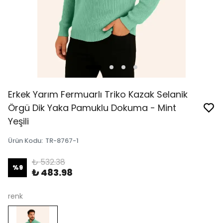
Erkek Yarım Fermuarlı Triko Kazak Selanik
Örgü Dik Yaka Pamuklu Dokuma - Mint
Yeşili
Ürün Kodu
:
TR-8767-1
₺ 532.38
%
9
₺ 483.98
renk