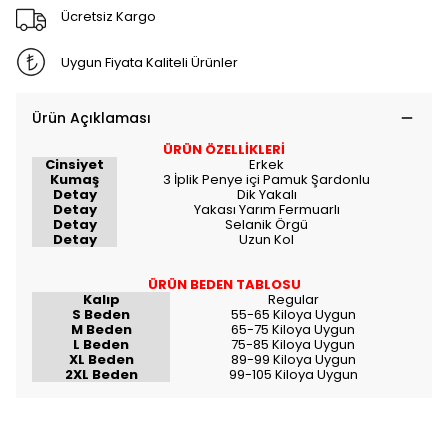
Ücretsiz Kargo
Uygun Fiyata Kaliteli Ürünler
Ürün Açıklaması
ÜRÜN ÖZELLİKLERİ
Cinsiyet
Erkek
Kumaş
3 İplik Penye içi Pamuk Şardonlu
Detay
Dik Yakalı
Detay
Yakası Yarım Fermuarlı
Detay
Selanik Örgü
Detay
Uzun Kol
ÜRÜN BEDEN TABLOSU
Kalıp
Regular
S Beden
55-65 Kiloya Uygun
M Beden
65-75 Kiloya Uygun
L Beden
75-85 Kiloya Uygun
XL Beden
89-99 Kiloya Uygun
2XL Beden
99-105 Kiloya Uygun