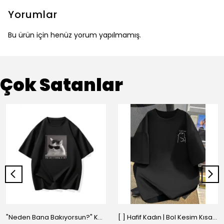
Yorumlar
Bu ürün için henüz yorum yapılmamış.
Çok Satanlar
"Neden Bana Bakıyorsun?" Komik Kedi Grafik Tişört - Dijital Baskılı Siyah Bol - Siyah
[ ] Hafif Kadın | Bol Kesim Kısa Kollu Yuvarlak Yaka Eğlenceli Karikatür Ayı ve - Siyah