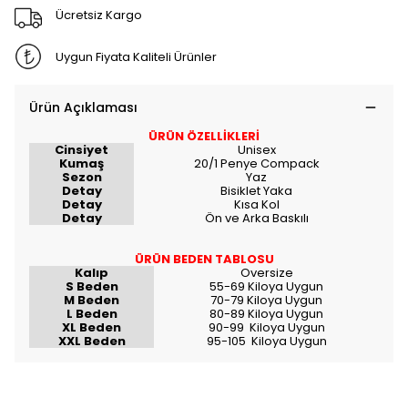
Ücretsiz Kargo
Uygun Fiyata Kaliteli Ürünler
Ürün Açıklaması
ÜRÜN ÖZELLİKLERİ
Cinsiyet
Unisex
Kumaş
20/1 Penye Compack
Sezon
Yaz
Detay
Bisiklet Yaka
Detay
Kısa Kol
Detay
Ön ve Arka Baskılı
ÜRÜN BEDEN TABLOSU
Kalıp
Oversize
S Beden
55-69 Kiloya Uygun
M Beden
70-79 Kiloya Uygun
L Beden
80-89 Kiloya Uygun
XL Beden
90-99 Kiloya Uygun
XXL Beden
95-105 Kiloya Uygun