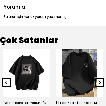
Yorumlar
Bu ürün için henüz yorum yapılmamış.
Çok Satanlar
"Neden Bana Bakıyorsun?" Komik Kedi Grafik Tişört - Dijital Baskılı Siyah Bol - Siyah
[ ] Hafif Kadın | Bol Kesim Kısa Kollu Yuvarlak Yaka Eğlenceli Karikatür Ayı ve - Siyah