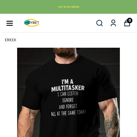
YENI SEZON ÜRÜNLER
0
ERKEK