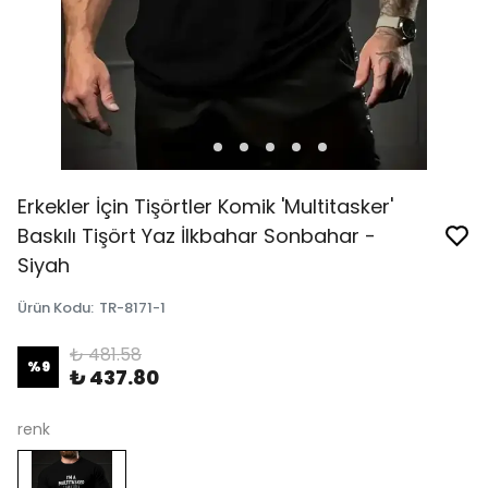
Erkekler İçin Tişörtler Komik 'Multitasker'
Baskılı Tişört Yaz İlkbahar Sonbahar -
Siyah
Ürün Kodu
:
TR-8171-1
₺ 481.58
%
9
₺ 437.80
renk