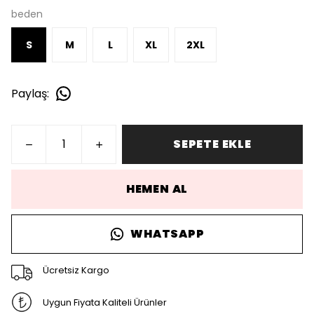
beden
S
M
L
XL
2XL
Paylaş
:
SEPETE EKLE
HEMEN AL
WHATSAPP
Ücretsiz Kargo
Uygun Fiyata Kaliteli Ürünler