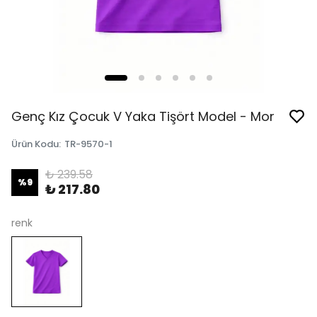
Genç Kız Çocuk V Yaka Tişört Model - Mor
Ürün Kodu
:
TR-9570-1
₺ 239.58
%
9
₺ 217.80
renk