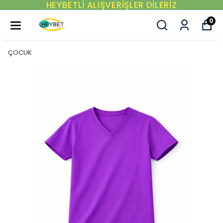
RİZ
YENI SEZON ÜRÜNLER
0
ÇOCUK