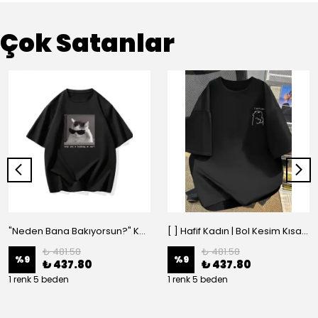
Çok Satanlar
"Neden Bana Bakıyorsun?" Komik Kedi Grafik Tişört - Dijital Baskılı Siyah Bol - Siyah
[ ] Hafif Kadın | Bol Kesim Kısa Kollu Yuvarlak Yaka Eğlenceli Karikatür Ayı ve - Siyah
₺ 481.58
₺ 481.58
%
9
%
9
₺ 437.80
₺ 437.80
1 renk 5 beden
1 renk 5 beden