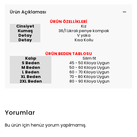
Ürün Açıklaması
ÜRÜN ÖZELLİKLERİ
Cinsiyet
Kız
Kumaş
36/1 Likralı penye kompak
Detay
V yaka
Detay
Kısa Kollu
ÜRÜN BEDEN TABLOSU
Kalıp
Silim fit
S Beden
45 - 50 Kiloya Uygun
M Beden
50 - 60 Kiloya Uygun
L Beden
60 - 70 Kiloya Uygun
XL Beden
70 - 80 Kiloya Uygun
2XL Beden
80 - 90 Kiloya Uygun
Yorumlar
Bu ürün için henüz yorum yapılmamış.