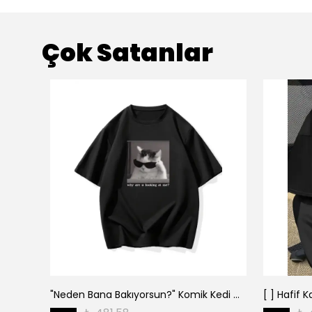
Çok Satanlar
"Neden Bana Bakıyorsun?" Komik Kedi Grafik Tişört - Dijital Baskılı Siyah Bol - Siyah