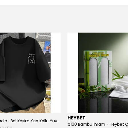
HEYBET
[ ] Hafif Kadın | Bol Kesim Kısa Kollu Yuvarlak Yaka Eğlenceli Karikatür Ayı ve - Siyah
%100 Bambu İhram - Heybet 