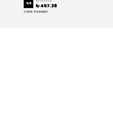
₺ 503.12
%
9
%
9
₺ 457.38
1 renk 4 beden
1 renk 