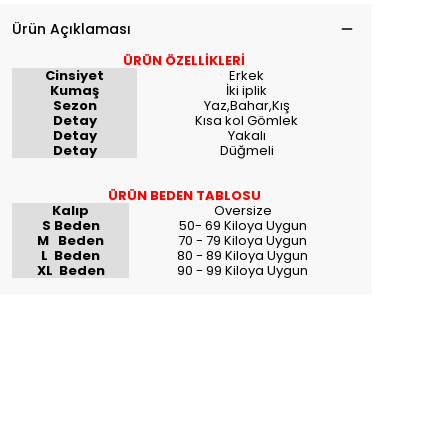
Ürün Açıklaması
ÜRÜN ÖZELLİKLERİ
Cinsiyet
Erkek
Kumaş
İki iplik
Sezon
Yaz,Bahar,Kış
Detay
Kısa kol Gömlek
Detay
Yakalı
Detay
Düğmeli
ÜRÜN BEDEN TABLOSU
Kalıp
Oversize
S Beden
50- 69 Kiloya Uygun
M Beden
70 - 79 Kiloya Uygun
L Beden
80 - 89 Kiloya Uygun
XL Beden
90 - 99 Kiloya Uygun