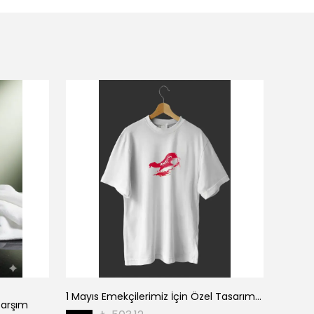
1 Mayıs Emekçilerimiz İçin Özel Tasarım 1 Mayıs Baskılı T-shirt - Beyaz
Çarşım