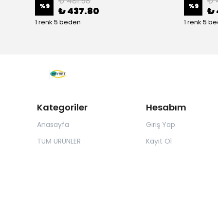
₺ 481.58
₺ 
%
9
%
9
₺ 437.80
₺ 
1 renk 5 beden
1 renk 5 b
Kategoriler
Hesabım
Anasayfa
Giriş Yap
TÜM ÜRÜNLER
Kayıt Ol