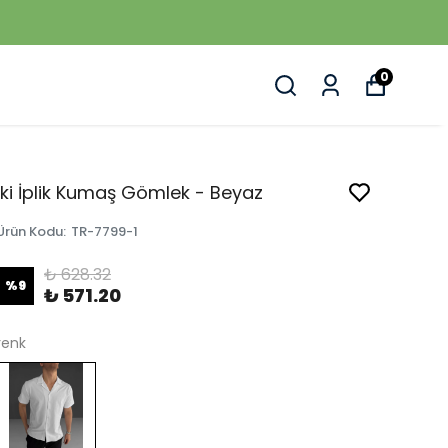
0
İki İplik Kumaş Gömlek - Beyaz
Ürün Kodu
:
TR-7799-1
₺ 628.32
%
9
₺ 571.20
renk