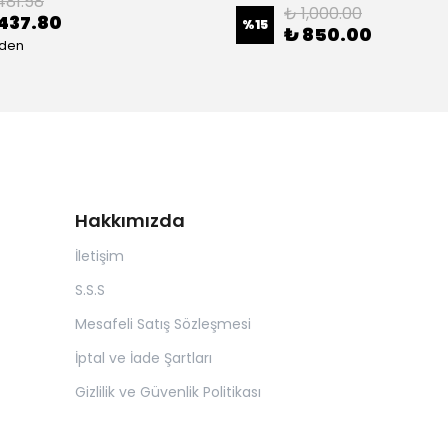
481.58
₺ 1,000.00
437.80
%
15
₺ 850.00
eden
Hakkımızda
İletişim
S.S.S
Mesafeli Satış Sözleşmesi
İptal ve İade Şartları
Gizlilik ve Güvenlik Politikası