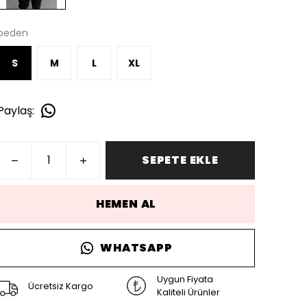
beden
S
M
L
XL
Paylaş
:
SEPETE EKLE
HEMEN AL
WHATSAPP
Uygun Fiyata
Ücretsiz Kargo
Kaliteli Ürünler