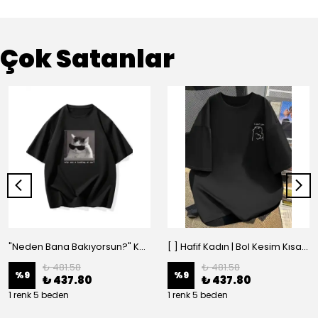
Çok Satanlar
"Neden Bana Bakıyorsun?" Komik Kedi Grafik Tişört - Dijital Baskılı Siyah Bol - Siyah
[ ] Hafif Kadın | Bol Kesim Kısa Kollu Yuvarlak Yaka Eğlenceli Karikatür Ayı ve - Siyah
₺ 481.58
₺ 481.58
%
9
%
9
₺ 437.80
₺ 437.80
1 renk 5 beden
1 renk 5 beden