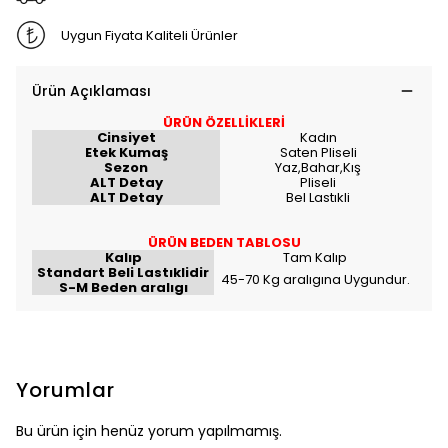
Uygun Fiyata Kaliteli Ürünler
Ürün Açıklaması
ÜRÜN ÖZELLİKLERİ
Cinsiyet
Kadın
Etek Kumaş
Saten Pliseli
Sezon
Yaz,Bahar,Kış
ALT Detay
Pliseli
ALT Detay
Bel Lastıkli
ÜRÜN BEDEN TABLOSU
Kalıp
Tam Kalıp
Standart Beli Lastıklidir
45-70 Kg aralıgına Uygundur.
S-M Beden aralıgı
Yorumlar
Bu ürün için henüz yorum yapılmamış.