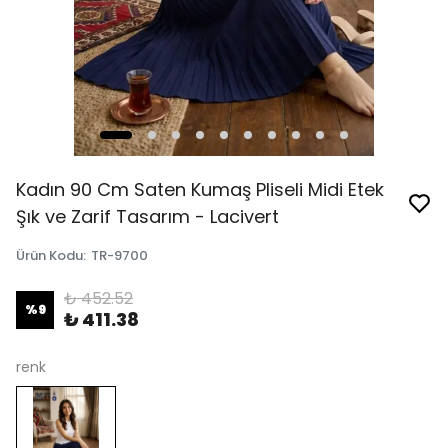
Kadın 90 Cm Saten Kumaş Pliseli Midi Etek
Şık ve Zarif Tasarım - Lacivert
Ürün Kodu
:
TR-9700
₺ 452.52
%
9
₺ 411.38
renk