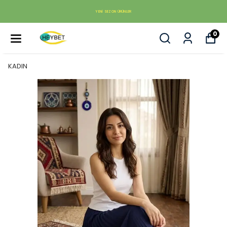
YENI SEZON ÜRÜNLER
0
KADIN