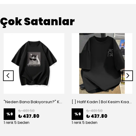
Çok Satanlar
"Neden Bana Bakıyorsun?" Komik Kedi Grafik Tişört - Dijital Baskılı Siyah Bol - Siyah
[ ] Hafif Kadın | Bol Kesim Kısa Kollu Yuvarlak Yaka Eğlenceli Karikatür Ayı ve - Siyah
₺ 481.58
₺ 481.58
%
9
%
9
₺ 437.80
₺ 437.80
1 renk 5 beden
1 renk 5 beden