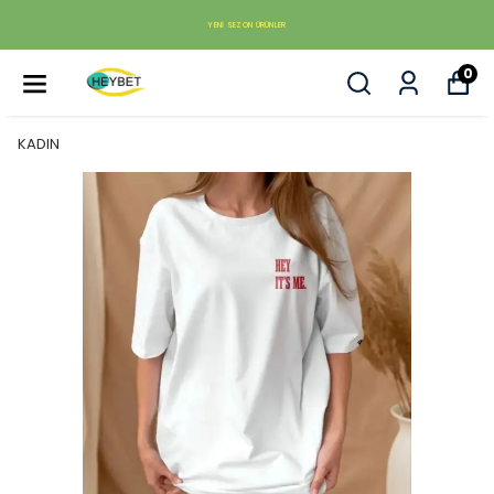
YENI SEZON ÜRÜNLER
0
KADIN