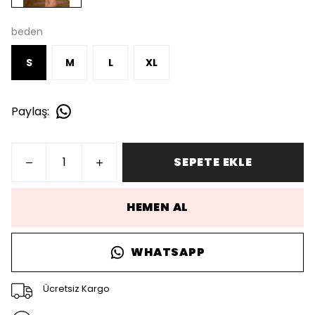
beden
S
M
L
XL
Paylaş
:
SEPETE EKLE
HEMEN AL
WHATSAPP
Ücretsiz Kargo