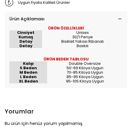
Uygun Fiyata Kaliteli Ürünler
Ürün Açıklaması
ÜRÜN ÖZELLİKLERİ
Cinsiyet
Unisex
Kumaş
30/1 Penye
Detay
Bisiklet Yakası Ribanalı
Detay
Baskılı
ÜRÜN BEDEN TABLOSU
Kalıp
Double Oversize
S Beden
50-69 Kiloya Uygun
M Beden
70-85 Kiloya Uygun
L Beden
85-95 Kiloya Uygun
XL Beden
95-105 Kiloya Uygun
Yorumlar
Bu ürün için henüz yorum yapılmamış.