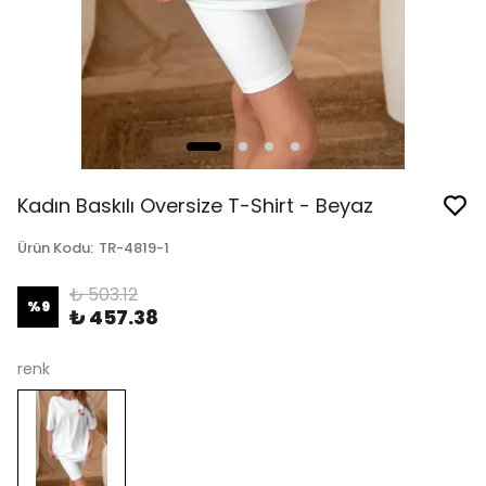
Kadın Baskılı Oversize T-Shirt - Beyaz
Ürün Kodu
:
TR-4819-1
₺ 503.12
%
9
₺ 457.38
renk