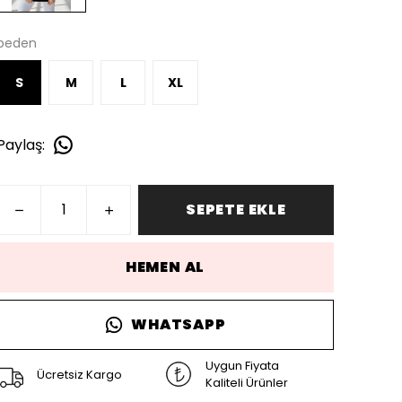
beden
S
M
L
XL
Paylaş
:
SEPETE EKLE
HEMEN AL
WHATSAPP
Uygun Fiyata
Ücretsiz Kargo
Kaliteli Ürünler