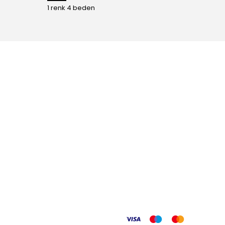
1 renk 4 beden
1 renk 