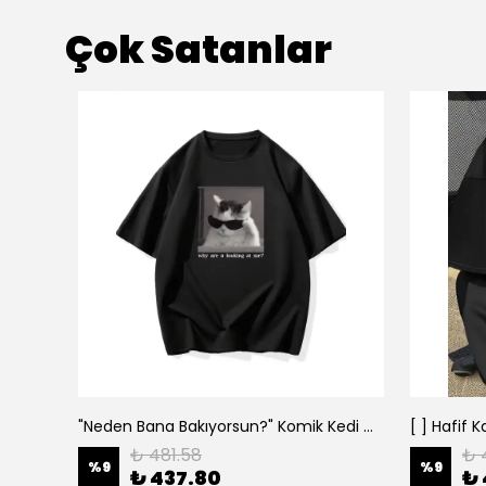
Çok Satanlar
"Neden Bana Bakıyorsun?" Komik Kedi Grafik Tişört - Dijital Baskılı Siyah Bol - Siyah
₺ 481.58
₺ 
%
9
%
9
₺ 437.80
₺ 