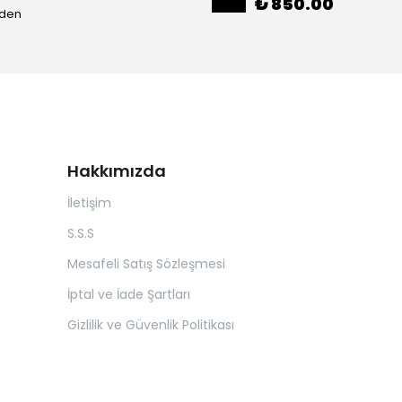
₺ 850.00
eden
Hakkımızda
İletişim
S.S.S
Mesafeli Satış Sözleşmesi
İptal ve İade Şartları
Gizlilik ve Güvenlik Politikası