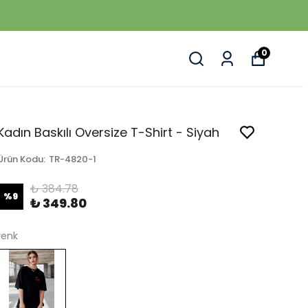
0
Kadın Baskılı Oversize T-Shirt - Siyah
Ürün Kodu
:
TR-4820-1
₺ 384.78
%
9
₺ 349.80
renk