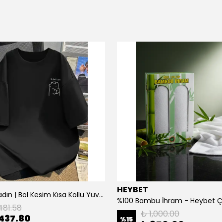
HEYBET
[ ] Hafif Kadın | Bol Kesim Kısa Kollu Yuvarlak Yaka Eğlenceli Karikatür Ayı ve - Siyah
%100 Bambu İhram - Heybet 
481.58
₺ 1,000.00
437.80
%
15