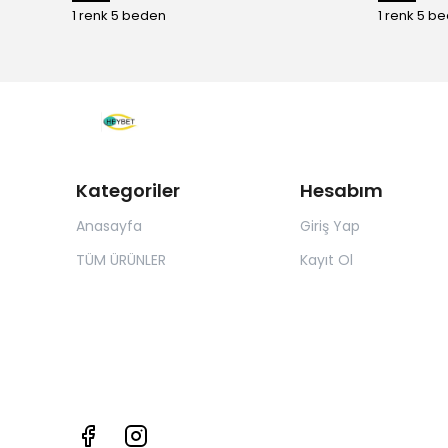
1 renk 5 beden
1 renk 5 b
Kategoriler
Hesabım
Anasayfa
Giriş Yap
TÜM ÜRÜNLER
Kayıt Ol