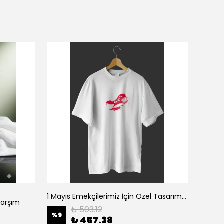
1 Mayıs Emekçilerimiz İçin Özel Tasarım 1 Mayıs Baskılı T-shirt - Beyaz
Çarşım
₺ 503.12
%
9
%
9
₺ 457.38