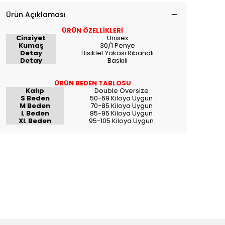
Ürün Açıklaması
ÜRÜN ÖZELLİKLERİ
Cinsiyet
Unisex
Kumaş
30/1 Penye
Detay
Bisiklet Yakası Ribanalı
Detay
Baskılı
ÜRÜN BEDEN TABLOSU
Kalıp
Double Oversize
S Beden
50-69 Kiloya Uygun
M Beden
70-85 Kiloya Uygun
L Beden
85-95 Kiloya Uygun
XL Beden
95-105 Kiloya Uygun