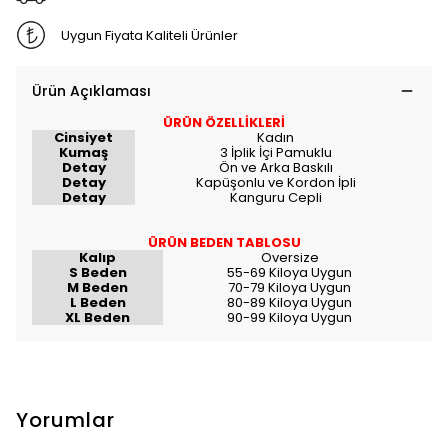
Uygun Fiyata Kaliteli Ürünler
Ürün Açıklaması
ÜRÜN ÖZELLİKLERİ
Cinsiyet
Kadın
Kumaş
3 İplik İçi Pamuklu
Detay
Ön ve Arka Baskılı
Detay
Kapüşonlu ve Kordon İpli
Detay
Kanguru Cepli
ÜRÜN BEDEN TABLOSU
Kalıp
Oversize
S Beden
55-69 Kiloya Uygun
M Beden
70-79 Kiloya Uygun
L Beden
80-89 Kiloya Uygun
XL Beden
90-99 Kiloya Uygun
Yorumlar