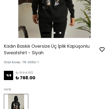
Kadın Baskılı Oversize Üç İplik Kapüşonlu
Sweatshirt - Siyah
Ürün Kodu
:
TR-2052-1
₺ 844.80
%
9
₺ 768.00
renk