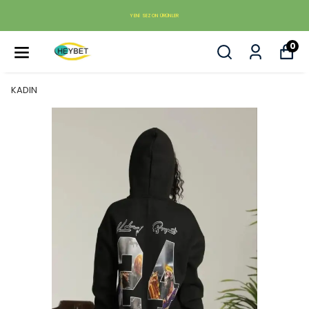
YENI SEZON ÜRÜNLER
0
KADIN