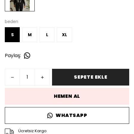
beden
S
M
L
XL
Paylaş
:
SEPETE EKLE
HEMEN AL
WHATSAPP
Ücretsiz Kargo