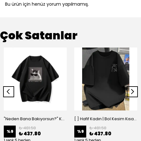
Bu ürün için henüz yorum yapılmamış.
Çok Satanlar
"Neden Bana Bakıyorsun?" Komik Kedi Grafik Tişört - Dijital Baskılı Siyah Bol - Siyah
[ ] Hafif Kadın | Bol Kesim Kısa Kollu Yuvarlak Yaka Eğlenceli Karikatür Ayı ve - Siyah
₺ 481.58
₺ 481.58
%
9
%
9
₺ 437.80
₺ 437.80
1 renk 5 beden
1 renk 5 beden