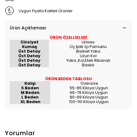
Uygun Fiyata Kaliteli Ürünler
Ürün Açıklaması
ÜRÜN ÖZELLİKLERİ
Cinsiyet
Unisex
Kumaş
Üç İplik İçi Pamuklu
Üst Detay
Bisiklet Yaka
Üst Detay
Uzun Kol
Üst Detay
Yaka ,Kol,Etek Ribanalı
Üst Detay
Baskılı
ÜRÜN BEDEN TABLOSU
Kalıp
Oversize
S Beden
55-65 Kiloya Uygun
M Beden
66-79 Kiloya Uygun
L Beden
80-99 Kiloya Uygun
XL Beden
100-110 Kiloya Uygun
Yorumlar