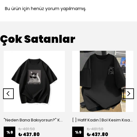
Bu ürün için henüz yorum yapılmamış.
Çok Satanlar
"Neden Bana Bakıyorsun?" Komik Kedi Grafik Tişört - Dijital Baskılı Siyah Bol - Siyah
[ ] Hafif Kadın | Bol Kesim Kısa Kollu Yuvarlak Yaka Eğlenceli Karikatür Ayı ve - Siyah
₺ 481.58
₺ 481.58
%
9
%
9
₺ 437.80
₺ 437.80