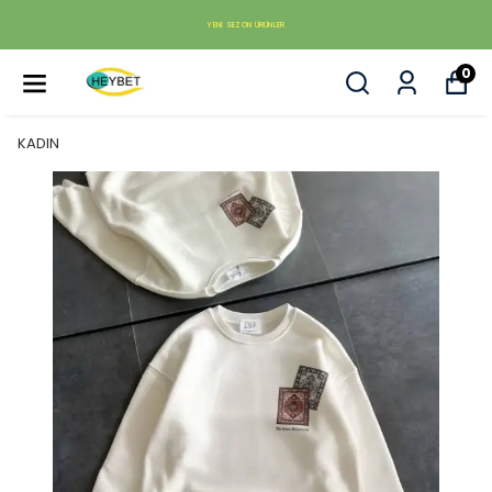
YENI SEZON ÜRÜNLER
0
KADIN