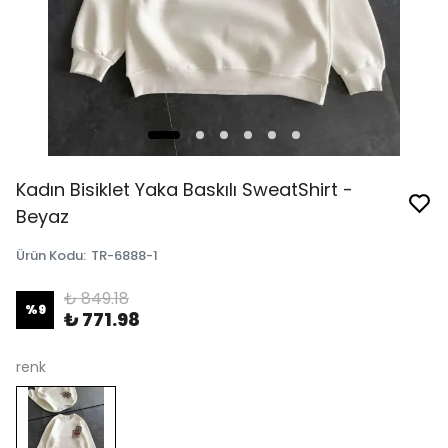
Kadın Bisiklet Yaka Baskılı SweatShirt -
Beyaz
Ürün Kodu
:
TR-6888-1
₺ 849.18
%
9
₺ 771.98
renk