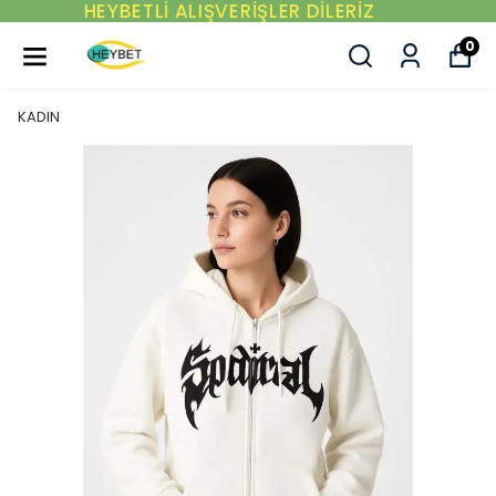
YENI SEZON ÜRÜNLER
0
KADIN