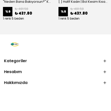
"Neden Bana Bakıyorsun?" Komik Kedi Grafik Tişört - Dijital Baskılı Siyah Bol - Siyah
[ ] Hafif Kadın | Bol Kesim Kısa Kollu Yuvarlak Yaka Eğlenceli Karikatür Ayı ve - Siyah
₺ 481.58
₺ 481.58
%
9
%
9
₺ 437.80
₺ 437.80
1 renk 5 beden
1 renk 5 beden
Kategoriler
Hesabım
Hakkımızda