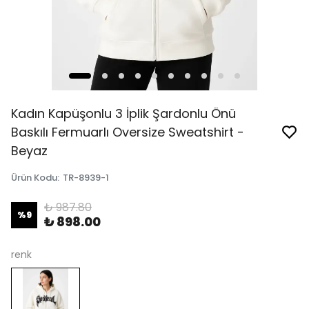
Kadın Kapüşonlu 3 İplik Şardonlu Önü
Baskılı Fermuarlı Oversize Sweatshirt -
Beyaz
Ürün Kodu
:
TR-8939-1
₺ 987.80
%
9
₺ 898.00
renk