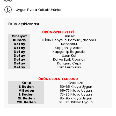
Uygun Fiyata Kaliteli Ürünler
Ürün Açıklaması
ÜRÜN ÖZELLİKLERİ
Cinsiyet
Unisex
Kumaş
3 İplik Penye içi Pamuk Şardonlu
Detay
Kapşonlu
Detay
Kapşon içi Astarlı
Detay
Kapşon İp Bagacıklı
Detay
Uzun Kol
Detay
Kol ve Etek Ribanalı
Detay
Kanguru Cepli
Detay
Tam Fermuarlı
ÜRÜN BEDEN TABLOSU
Kalıp
Oversize
S Beden
50-65 Kiloya Uygun
M Beden
65-75 Kiloya Uygun
L Beden
75-85 Kiloya Uygun
XL Beden
85-95 Kiloya Uygun
2XL Beden
95-105 Kiloya Uygun