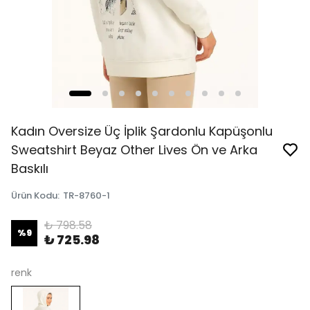
Kadın Oversize Üç İplik Şardonlu Kapüşonlu
Sweatshirt Beyaz Other Lives Ön ve Arka
Baskılı
Ürün Kodu
:
TR-8760-1
₺ 798.58
%
9
₺ 725.98
renk