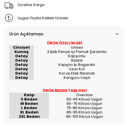
Ücretsiz Kargo
Uygun Fiyata Kaliteli Ürünler
Ürün Açıklaması
ÜRÜN ÖZELLİKLERİ
Cinsiyet
Unisex
Kumaş
3 İplik Penye içi Pamuk Şardonlu
Detay
Kapşonlu
Detay
Baskılı
Detay
Kapşon İp Bagacıklı
Detay
Uzun Kol
Detay
Kol ve Etek Ribanalı
Detay
Kanguru Cepli
ÜRÜN BEDEN TABLOSU
Kalıp
Oversize
S Beden
50-65 Kiloya Uygun
M Beden
65-75 Kiloya Uygun
L Beden
75-85 Kiloya Uygun
XL Beden
85-95 Kiloya Uygun
2XL Beden
95-105 Kiloya Uygun