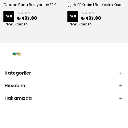
"Neden Bana Bakıyorsun?" Komik Kedi Grafik Tişört - Dijital Baskılı Siyah Bol - Siyah
[ ] Hafif Kadın | Bol Kesim Kısa Kollu Yuvarlak Yaka Eğlenceli Karikatür Ayı ve - Siyah
₺ 481.58
₺ 481.58
%
9
%
9
₺ 437.80
₺ 437.80
1 renk 5 beden
1 renk 5 beden
Kategoriler
Hesabım
Hakkımızda