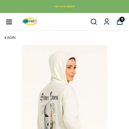
YENI SEZON ÜRÜNLER
0
KADIN