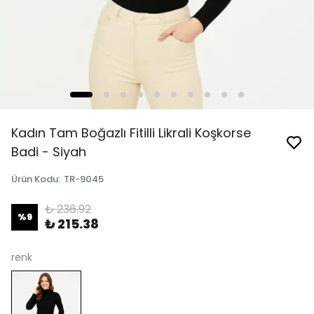
Kadın Tam Boğazlı Fitilli Likrali Koşkorse
Badi - Siyah
Ürün Kodu
:
TR-9045
₺ 236.92
%
9
₺ 215.38
renk