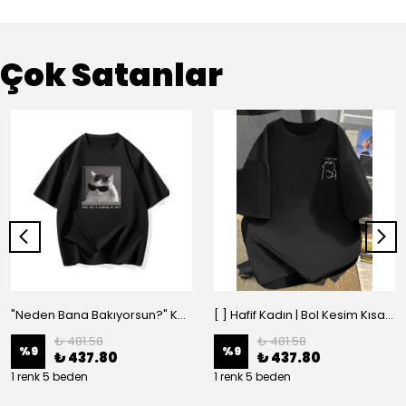
Çok Satanlar
"Neden Bana Bakıyorsun?" Komik Kedi Grafik Tişört - Dijital Baskılı Siyah Bol - Siyah
[ ] Hafif Kadın | Bol Kesim Kısa Kollu Yuvarlak Yaka Eğlenceli Karikatür Ayı ve - Siyah
₺ 481.58
₺ 481.58
%
9
%
9
₺ 437.80
₺ 437.80
1 renk 5 beden
1 renk 5 beden