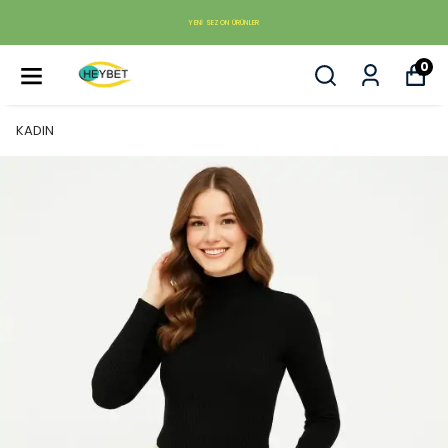
YENI SEZON ÜRÜNLER
0
KADIN